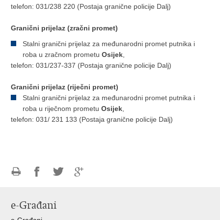
telefon: 031/238 220 (Postaja granične policije Dalj)
Granični prijelaz (zračni promet)
Stalni granični prijelaz za međunarodni promet putnika i
roba u zračnom prometu
Osijek
,
telefon: 031/237-337 (Postaja granične policije Dalj)
Granični prijelaz (riječni promet)
Stalni granični prijelaz za međunarodni promet putnika i
roba u riječnom prometu
Osijek
,
telefon: 031/ 231 133 (Postaja granične policije Dalj)
Ispiši
Podijeli
Podijeli
Podijeli
stranicu
na
na
na
e-Građani
Facebooku
Twitteru
Google
+