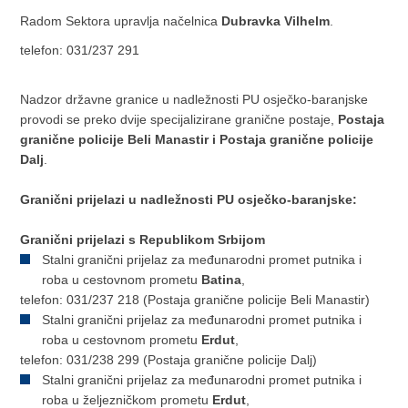
Radom Sektora upravlja načelnica
Dubravka Vilhelm
.
telefon: 031/237 291
Nadzor državne granice u nadležnosti PU osječko-baranjske
provodi se preko dvije specijalizirane granične postaje,
Postaja
granične policije Beli Manastir i Postaja granične policije
Dalj
.
Granični prijelazi u nadležnosti PU osječko-baranjske:
Granični prijelazi s Republikom Srbijom
Stalni granični prijelaz za međunarodni promet putnika i
roba u cestovnom prometu
Batina
,
telefon: 031/237 218 (Postaja granične policije Beli Manastir)
Stalni granični prijelaz za međunarodni promet putnika i
roba u cestovnom prometu
Erdut
,
telefon: 031/238 299 (Postaja granične policije Dalj)
Stalni granični prijelaz za međunarodni promet putnika i
roba u željezničkom prometu
Erdut
,