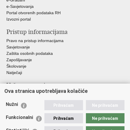
e-Građani
e-Savjetovanja
Portal otvorenih podataka RH
Izvozni portal
Pristup informacijama
Pravo na pristup informacijama
Savjetovanje
Zaštita osobnih podataka
Zapošljavanje
Školovanje
Natječaji
Važne poveznice
Ova stranica upotrebljava kolačiće
Ministarstvo unutarnjih poslova
Sindikati
Nužni
Prihvaćam
Ne prihvaćam
Udruge
Dom zdravlja MUP-a
Funkcionalni
Prihvaćam
Ne prihvaćam
Policijska akademija
Muzej policije