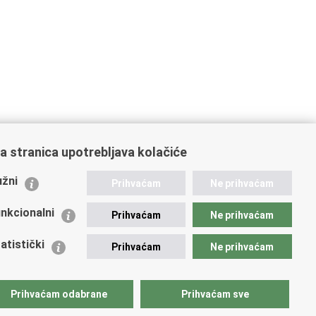
a stranica upotrebljava kolačiće
ažne poveznice
žni
Prihvaćam
Ne prihvaćam
istarstvo unutarnjih poslova
dikati
nkcionalni
Prihvaćam
Ne prihvaćam
ruge
 zdravlja MUP-a
atistički
Prihvaćam
Ne prihvaćam
icijska akademija
ej policije
lada policijske solidarnosti
Prihvaćam odabrane
Prihvaćam sve
tar za forenzična ispitivanja, istraživanja i vještačenja
an Vučetić"