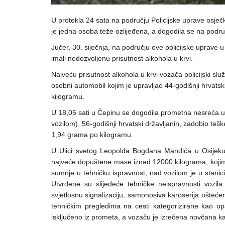
U protekla 24 sata na području Policijske uprave osječ
je jedna osoba teže ozlijeđena, a dogodila se na podru
Jučer, 30. siječnja, na području ove policijske uprave
imali nedozvoljenu prisutnost alkohola u krvi.
Najveću prisutnost alkohola u krvi vozača policijski služ
osobni automobil kojim je upravljao 44-godišnji hrvatsk
kilogramu.
U 18,05 sati u Čepinu se dogodila prometna nesreća u k
vozilom), 56-godišnji hrvatski državljanin, zadobio tešk
1,94 grama po kilogramu.
U Ulici svetog Leopolda Bogdana Mandića u Osijeku u 1
najveće dopuštene mase iznad 12000 kilograma, kojim 
sumnje u tehničku ispravnost, nad vozilom je u stanici
Utvrđene su slijedeće tehničke neispravnosti vozila: 
svjetlosnu signalizaciju, samonosiva karoserija ošteć
tehničkim pregledima na cesti kategorizirane kao op
isključeno iz prometa, a vozaču je izrečena novčana ka