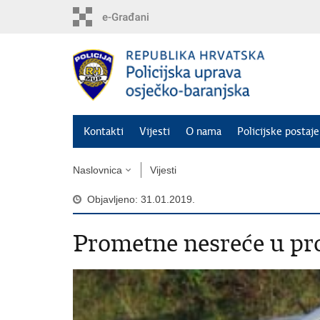
Preskoči
na
glavni
sadržaj
Kontakti
Vijesti
O nama
Policijske postaje
Naslovnica
Vijesti
Objavljeno: 31.01.2019.
Prometne nesreće u pro