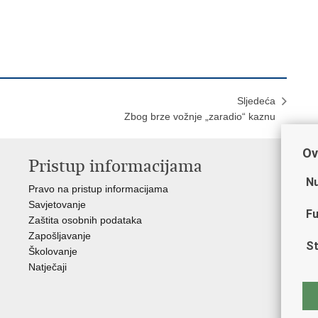
Sljedeća
Zbog brze vožnje „zaradio“ kaznu
Ov
Pristup informacijama
V
Nu
Pravo na pristup informacijama
Min
Savjetovanje
Sin
Fu
Zaštita osobnih podataka
Ud
Zapošljavanje
Dom
St
Školovanje
Pol
Natječaji
Muz
Zak
Cen
"Iv