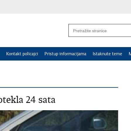
Kontakt policajci
Pristup informacijama
Istaknute teme
M
tekla 24 sata