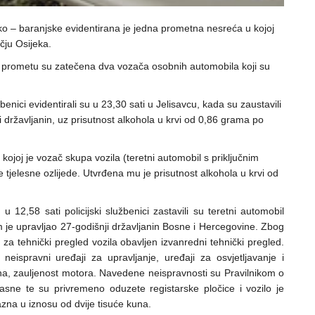
ko – baranjske evidentirana je jedna prometna nesreća u kojoj
čju Osijeka.
 u prometu su zatečena dva vozača osobnih automobila koji su
benici evidentirali su u 23,30 sati u Jelisavcu, kada su zaustavili
i državljanin, uz prisutnost alkohola u krvi od 0,86 grama po
ojoj je vozač skupa vozila (teretni automobil s priključnim
e tjelesne ozlijede. Utvrđena mu je prisutnost alkohola u krvi od
2,58 sati policijski službenici zastavili su teretni automobil
je upravljao 27-godišnji državljanin Bosne i Hercegovine. Zbog
 za tehnički pregled vozila obavljen izvanredni tehnički pregled.
neispravni uređaji za upravljanje, uređaji za osvjetljavanje i
ena, zauljenost motora. Navedene neispravnosti su Pravilnikom o
asne te su privremeno oduzete registarske pločice i vozilo je
zna u iznosu od dvije tisuće kuna.