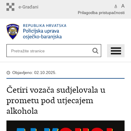
Preskoči
A
A
na
Prilagodba pristupačnosti
glavni
sadržaj
Objavljeno: 02.10.2025.
Četiri vozača sudjelovala u
prometu pod utjecajem
alkohola