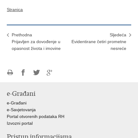
Stranica
Prethodna
Sljedeća
Prijavljen za dovođenje u
Evidentirane četiri prometne
opasnost života i imovine
nesreće
Ispiši
Podijeli
Podijeli
Podijeli
stranicu
na
na
na
e-Građani
Facebooku
Twitteru
Google
+
e-Građani
e-Savjetovanja
Portal otvorenih podataka RH
Izvozni portal
Pristup informacijama