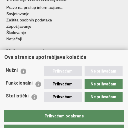
Pravo na pristup informacijama
Savjetovanje
Zaštita osobnih podataka
Zapošljavanje
Školovanje
Natječaji
Važne poveznice
Ova stranica upotrebljava kolačiće
Ministarstvo unutarnjih poslova
Sindikati
Nužni
Prihvaćam
Ne prihvaćam
Udruge
Dom zdravlja MUP-a
Funkcionalni
Prihvaćam
Ne prihvaćam
Policijska akademija
Muzej policije
Statistički
Prihvaćam
Ne prihvaćam
Zaklada policijske solidarnosti
Centar za forenzična ispitivanja, istraživanja i vještačenja "Ivan
Vučetić"
Prihvaćam odabrane
Policijske uprave