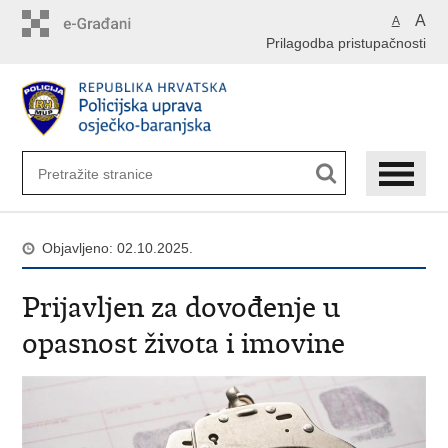
Preskoči
A
A
na
Prilagodba pristupačnosti
glavni
sadržaj
Objavljeno: 02.10.2025.
Prijavljen za dovođenje u
opasnost života i imovine