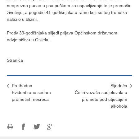
neoprezno pucao u psa puškom za uspavljivanje te je promašio
životinju, a pogodio 41-godišnjaka u rame koji se tog trenutka
nalazio u blizini.
Protiv 39-godišnjaka slijedi prijava Općinskom državnom
odvjetništvu u Osijeku.
Stranica
Prethodna
Sljedeća
Evidentirano sedam
Četiri vozača sudjelovala u
prometnih nesreća
prometu pod utjecajem
alkohola
Ispiši
Podijeli
Podijeli
Podijeli