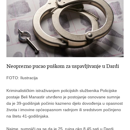
Neoprezno pucao puškom za uspavljivanje u Dardi
FOTO: Ilustracija
Kriminalističkim istraživanjem policijskih službenika Policijske
postaje Beli Manastir utvrđeno je postojanje osnovane sumnje
da je 39-godišnjak počinio kazneno djelo dovođenja u opasnost
života i imovine općeopasnom radnjom ili sredstvom počinjeno
na štetu 41-godišnjaka.
Naime, sumnjiči ga se da je 25. rujna oko 8.45 sati u Dardi