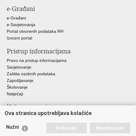
stranicu
na
na
na
e-Građani
Facebooku
Twitteru
Google
+
e-Građani
e-Savjetovanja
Portal otvorenih podataka RH
Izvozni portal
Pristup informacijama
Pravo na pristup informacijama
Savjetovanje
Zaštita osobnih podataka
Zapošljavanje
Školovanje
Natječaji
Važne poveznice
Ova stranica upotrebljava kolačiće
Ministarstvo unutarnjih poslova
Sindikati
Nužni
Prihvaćam
Ne prihvaćam
Udruge