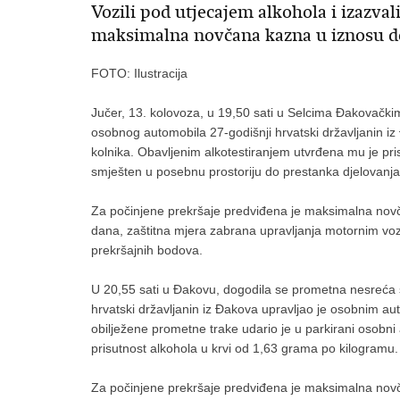
Vozili pod utjecajem alkohola i izazva
maksimalna novčana kazna u iznosu do
FOTO: Ilustracija
Jučer, 13. kolovoza, u 19,50 sati u Selcima Đakovačk
osobnog automobila 27-godišnji hrvatski državljanin iz 
kolnika. Obavljenim alkotestiranjem utvrđena mu je pri
smješten u posebnu prostoriju do prestanka djelovanja
Za počinjene prekršaje predviđena je maksimalna novč
dana, zaštitna mjera zabrana upravljanja motornim vozil
prekršajnih bodova.
U 20,55 sati u Đakovu, dogodila se prometna nesreća 
hrvatski državljanin iz Đakova upravljao je osobnim a
obilježene prometne trake udario je u parkirani osobni
prisutnost alkohola u krvi od 1,63 grama po kilogramu.
Za počinjene prekršaje predviđena je maksimalna novč