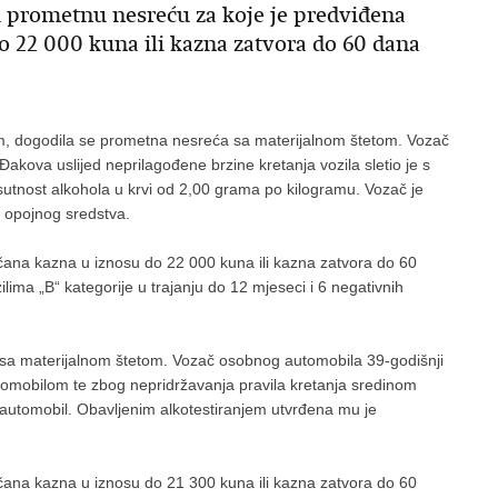
li prometnu nesreću za koje je predviđena
 22 000 kuna ili kazna zatvora do 60 dana
im, dogodila se prometna nesreća sa materijalnom štetom. Vozač
Đakova uslijed neprilagođene brzine kretanja vozila sletio je s
sutnost alkohola u krvi od 2,00 grama po kilogramu. Vozač je
 opojnog sredstva.
ana kazna u iznosu do 22 000 kuna ili kazna zatvora do 60
ima „B“ kategorije u trajanju do 12 mjeseci i 6 negativnih
sa materijalnom štetom. Vozač osobnog automobila 39-godišnji
utomobilom te zbog nepridržavanja pravila kretanja sredinom
 automobil. Obavljenim alkotestiranjem utvrđena mu je
ana kazna u iznosu do 21 300 kuna ili kazna zatvora do 60