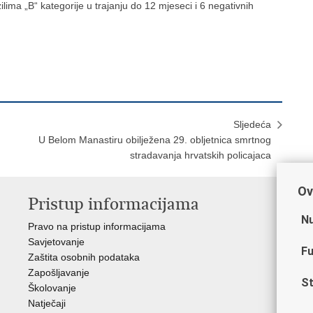
ima „B“ kategorije u trajanju do 12 mjeseci i 6 negativnih
Sljedeća
U Belom Manastiru obilježena 29. obljetnica smrtnog
stradavanja hrvatskih policajaca
Ov
Pristup informacijama
V
Nu
Pravo na pristup informacijama
Min
Savjetovanje
Sin
Fu
Zaštita osobnih podataka
Ud
Zapošljavanje
Dom
St
Školovanje
Pol
Natječaji
Muz