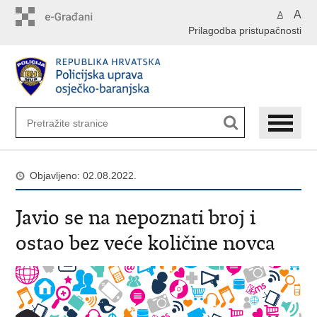
Preskoči
A
A
na
Prilagodba pristupačnosti
glavni
sadržaj
Objavljeno: 02.08.2022.
Javio se na nepoznati broj i
ostao bez veće količine novca