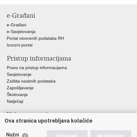
Ispiši
Podijeli
Podijeli
Podijeli
stranicu
na
na
na
e-Građani
Facebooku
Twitteru
Google
+
e-Građani
e-Savjetovanja
Portal otvorenih podataka RH
Izvozni portal
Pristup informacijama
Pravo na pristup informacijama
Savjetovanje
Zaštita osobnih podataka
Zapošljavanje
Školovanje
Natječaji
Važne poveznice
Ova stranica upotrebljava kolačiće
Ministarstvo unutarnjih poslova
Sindikati
Nužni
Prihvaćam
Ne prihvaćam