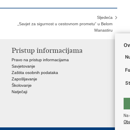
Sljedeća
„Savjet za sigurnost u cestovnom prometu“ u Belom
Manastiru
Ov
Pristup informacijama
V
Nu
Pravo na pristup informacijama
Min
Savjetovanje
Sin
Fu
Zaštita osobnih podataka
Ud
Zapošljavanje
Dom
St
Školovanje
Pol
Natječaji
Muz
Zak
Cen
"Iv
Na 
Pol
Oba