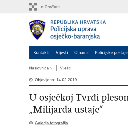
Preskoči
na
glavni
sadržaj
Kontakti
Vijesti
O nama
Policijske postaje
Naslovnica
Vijesti
Objavljeno: 14.02.2019.
U osječkoj Tvrđi pleso
„Milijarda ustaje“
Galerija fotografija