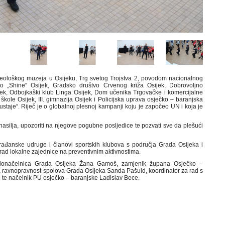
Arheološkog muzeja u Osijeku, Trg svetog Trojstva 2, povodom nacionalnog
dio „Shine“ Osijek, Gradsko društvo Crvenog križa Osijek, Dobrovoljno
jek, Odbojkaški klub Linga Osijek, Dom učenika Trgovačke i komercijalne
škole Osijek, III. gimnazija Osijek i Policijska uprava osječko – baranjska
staje“. Riječ je o globalnoj plesnoj kampanji koju je započeo UN i koja je
v nasilja, upozoriti na njegove pogubne posljedice te pozvati sve da plešući
, građanske udruge i članovi sportskih klubova s područja Grada Osijeka i
 rad lokalne zajednice na preventivnim aktivnostima.
adonačelnica Grada Osijeka Žana Gamoš, zamjenik župana Osječko –
a ravnopravnost spolova Grada Osijeka Sanda Pašuld, koordinator za rad s
 te načelnik PU osječko – baranjske Ladislav Bece.