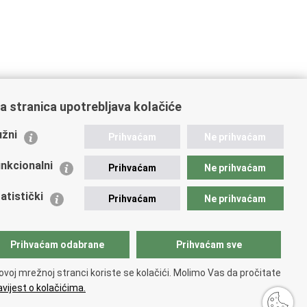
a stranica upotrebljava kolačiće
ažne poveznice
žni
Prihvaćam
Ne prihvaćam
istarstvo unutarnjih poslova
dikati
nkcionalni
Prihvaćam
Ne prihvaćam
ruge
 zdravlja MUP-a
atistički
Prihvaćam
Ne prihvaćam
icijska akademija
ej policije
lada policijske solidarnosti
Prihvaćam odabrane
Prihvaćam sve
tar za forenzična ispitivanja, istraživanja i vještačenja
an Vučetić"
ovoj mrežnoj stranci koriste se kolačići. Molimo Vas da pročitate
icijske uprave
vijest o kolačićima.