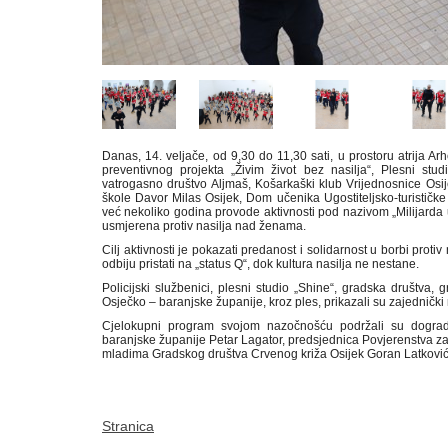
Danas, 14. veljače, od 9,30 do 11,30 sati, u prostoru atrija 
preventivnog projekta „Živim život bez nasilja“, Plesni stu
vatrogasno društvo Aljmaš, Košarkaški klub Vrijednosnice Osi
škole Davor Milas Osijek, Dom učenika Ugostiteljsko-turističke 
već nekoliko godina provode aktivnosti pod nazivom „Milijarda u
usmjerena protiv nasilja nad ženama.
Cilj aktivnosti je pokazati predanost i solidarnost u borbi proti
odbiju pristati na „status Q“, dok kultura nasilja ne nestane.
Policijski službenici, plesni studio „Shine“, gradska društva
Osječko – baranjske županije, kroz ples, prikazali su zajednički
Cjelokupni program svojom nazočnošću podržali su dogr
baranjske županije Petar Lagator, predsjednica Povjerenstva z
mladima Gradskog društva Crvenog križa Osijek Goran Latković
Stranica