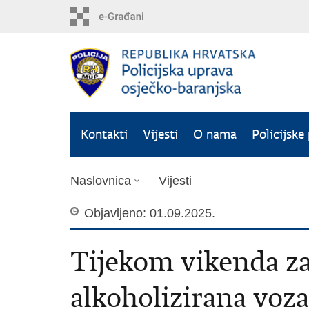
Preskoči
na
glavni
sadržaj
Kontakti
Vijesti
O nama
Policijske
Naslovnica
Vijesti
Objavljeno: 01.09.2025.
Tijekom vikenda za
alkoholizirana voz