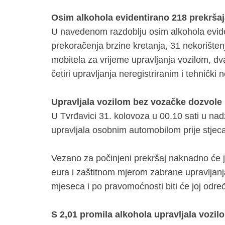
Osim alkohola evidentirano 218 prekrša
U navedenom razdoblju osim alkohola eviden
prekoračenja brzine kretanja, 31 nekorište
mobitela za vrijeme upravljanja vozilom, dva
četiri upravljanja neregistriranim i tehnički
Upravljala vozilom bez vozačke dozvole
U Tvrđavici 31. kolovoza u 00.10 sati u nad
upravljala osobnim automobilom prije stjeca
Vezano za počinjeni prekršaj naknadno će j
eura i zaštitnom mjerom zabrane upravljanja
mjeseca i po pravomoćnosti biti će joj odre
S 2,01 promila alkohola upravljala vozil