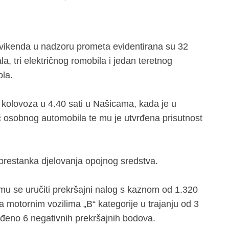
vikenda u nadzoru prometa evidentirana su 32
, tri električnog romobila i jedan teretnog
ola.
 kolovoza u 4.40 sati u Našicama, kada je u
 osobnog automobila te mu je utvrđena prisutnost
prestanka djelovanja opojnog sredstva.
u se uručiti prekršajni nalog s kaznom od 1.320
 motornim vozilima „B“ kategorije u trajanju od 3
đeno 6 negativnih prekršajnih bodova.