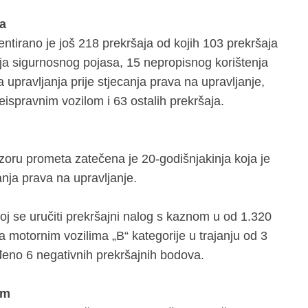
ja
tirano je još 218 prekršaja od kojih 103 prekršaja
nja sigurnosnog pojasa, 15 nepropisnog korištenja
 upravljanja prije stjecanja prava na upravljanje,
 neispravnim vozilom i 63 ostalih prekršaja.
zoru prometa zatečena je 20-godišnjakinja koja je
nja prava na upravljanje.
oj se uručiti prekršajni nalog s kaznom u od 1.320
 motornim vozilima „B“ kategorije u trajanju od 3
đeno 6 negativnih prekršajnih bodova.
om