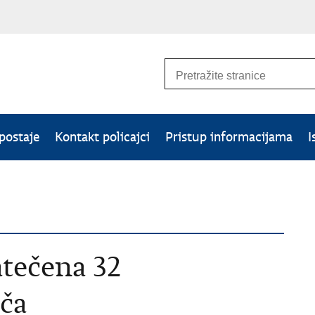
 postaje
Kontakt policajci
Pristup informacijama
I
tečena 32
ača