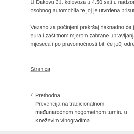
U Đakovu 31. kolovoza u 4.50 sati u nadzo
osobnog automobila te joj je utvrđena prisut
Vezano za počinjeni prekršaj naknadno će j
eura i zaštitnom mjerom zabrane upravljanja
mjeseca i po pravomoćnosti biti će jo0j od
Stranica
Prethodna
Prevencija na tradicionalnom
međunarodnom nogometnom turniru u
Kneževim vinogradima