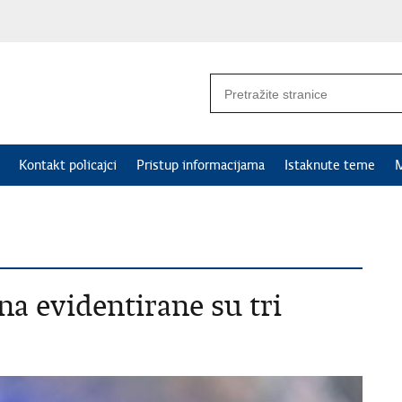
Kontakt policajci
Pristup informacijama
Istaknute teme
M
a evidentirane su tri