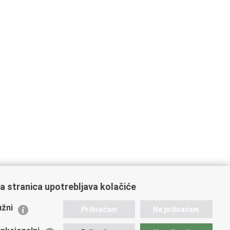
a stranica upotrebljava kolačiće
ažne poveznice
žni
Prihvaćam
Ne prihvaćam
istarstvo unutarnjih poslova
dikati