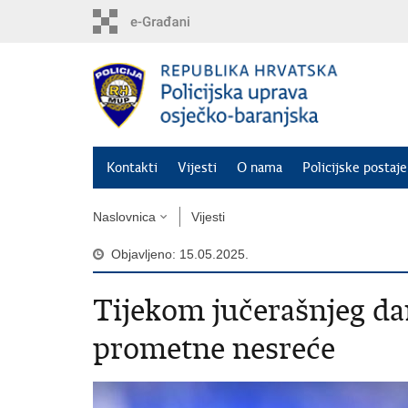
Preskoči
na
glavni
sadržaj
Kontakti
Vijesti
O nama
Policijske postaje
Naslovnica
Vijesti
Objavljeno: 15.05.2025.
Tijekom jučerašnjeg dan
prometne nesreće