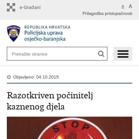
Preskoči
A
A
na
Prilagodba pristupačnosti
glavni
sadržaj
Objavljeno: 04.10.2019.
Razotkriven počinitelj
kaznenog djela