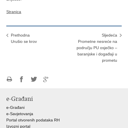
Stranica
Prethodna
Sljedeća
Urušio se krov
Prometne nesreće na
području PU osječko –
baranjske i događaji u
prometu
Ispiši
Podijeli
Podijeli
Podijeli
stranicu
na
na
na
e-Građani
Facebooku
Twitteru
Google
+
e-Građani
e-Savjetovanja
Portal otvorenih podataka RH
Izvozni portal