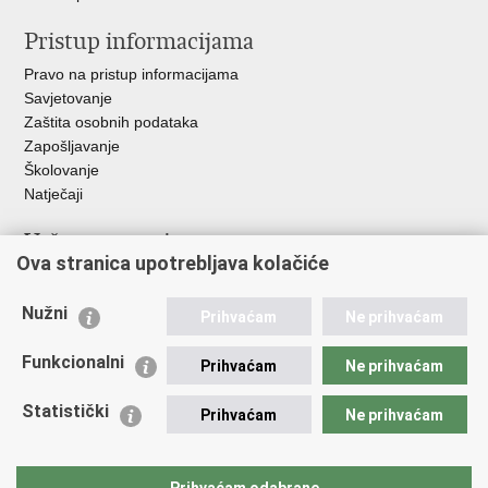
Pristup informacijama
Pravo na pristup informacijama
Savjetovanje
Zaštita osobnih podataka
Zapošljavanje
Školovanje
Natječaji
Važne poveznice
Ova stranica upotrebljava kolačiće
Ministarstvo unutarnjih poslova
Sindikati
Nužni
Prihvaćam
Ne prihvaćam
Udruge
Dom zdravlja MUP-a
Funkcionalni
Prihvaćam
Ne prihvaćam
Policijska akademija
Muzej policije
Statistički
Prihvaćam
Ne prihvaćam
Zaklada policijske solidarnosti
Centar za forenzična ispitivanja, istraživanja i vještačenja "Ivan
Vučetić"