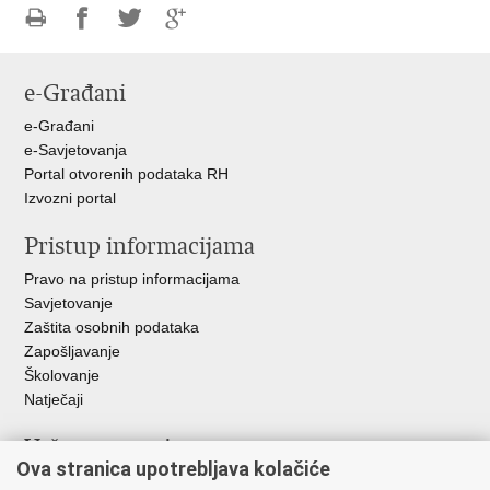
Ispiši
Podijeli
Podijeli
Podijeli
stranicu
na
na
na
e-Građani
Facebooku
Twitteru
Google
+
e-Građani
e-Savjetovanja
Portal otvorenih podataka RH
Izvozni portal
Pristup informacijama
Pravo na pristup informacijama
Savjetovanje
Zaštita osobnih podataka
Zapošljavanje
Školovanje
Natječaji
Važne poveznice
Ova stranica upotrebljava kolačiće
Ministarstvo unutarnjih poslova