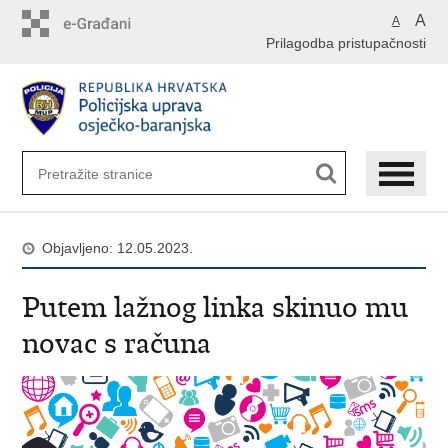
Preskoči
A
A
na
Prilagodba pristupačnosti
glavni
sadržaj
Objavljeno: 12.05.2023.
Putem lažnog linka skinuo mu
novac s računa