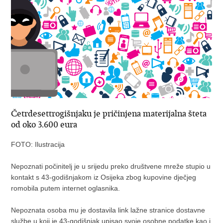
Četrdesettrogišnjaku je pričinjena materijalna šteta
od oko 3.600 eura
FOTO: Ilustracija
Nepoznati počinitelj je u srijedu preko društvene mreže stupio u
kontakt s 43-godišnjakom iz Osijeka zbog kupovine dječjeg
romobila putem internet oglasnika.
Nepoznata osoba mu je dostavila link lažne stranice dostavne
službe u koji je 43-godišnjak upisao svoje osobne podatke kao i