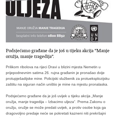
Podsjećamo građane da je još u tijeku akcija "Manje
oružja, manje tragedija".
Prilikom ribolova na rijeci Dravi u blizini mjesta Nemetin u
prijepodnevnim satima 26. rujna građanin je pronašao dvije
protupješadijske mine. Policijski službenik za protueksplozijsku
zaštitu na siguran način uništio je mine na mjestu pronalaska.
Podsjećamo građane da je još uvijek u tijeku akcija „Manje
oružja, manje tragedija – Izbacimo uljeza“. Prema Zakonu o
oružju, oružje se može predati uvijek, a protiv osobe koja ga
dragovoljno predaje neće se pokretati kazneni niti prekršajni