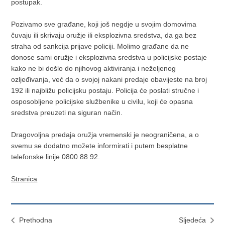
postupak.
Pozivamo sve građane, koji još negdje u svojim domovima
čuvaju ili skrivaju oružje ili eksplozivna sredstva, da ga bez
straha od sankcija prijave policiji. Molimo građane da ne
donose sami oružje i eksplozivna sredstva u policijske postaje
kako ne bi došlo do njihovog aktiviranja i neželjenog
ozljeđivanja, već da o svojoj nakani predaje obavijeste na broj
192 ili najbližu policijsku postaju. Policija će poslati stručne i
osposobljene policijske službenike u civilu, koji će opasna
sredstva preuzeti na siguran način.
Dragovoljna predaja oružja vremenski je neograničena, a o
svemu se dodatno možete informirati i putem besplatne
telefonske linije 0800 88 92.
Stranica
Prethodna
Sljedeća