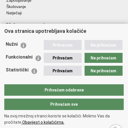
Zapošljavanje
Školovanje
Natječaji
Važne poveznice
Ova stranica upotrebljava kolačiće
Ministarstvo unutarnjih poslova
Sindikati
Nužni
Prihvaćam
Ne prihvaćam
Udruge
Dom zdravlja MUP-a
Funkcionalni
Prihvaćam
Ne prihvaćam
Policijska akademija
Muzej policije
Statistički
Prihvaćam
Ne prihvaćam
Zaklada policijske solidarnosti
Centar za forenzična ispitivanja, istraživanja i vještačenja "Ivan
Vučetić"
Prihvaćam odabrane
Policijske uprave
Prihvaćam sve
Povratak na vrh
Na ovoj mrežnoj stranci koriste se kolačići. Molimo Vas da
Copyright © 2026 Policijska uprava osječko-baranjska.
Uvjeti
pročitate
Obavijest o kolačićima.
korištenja
.
Izjava o pristupačnosti
.