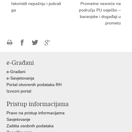
Iskoristili nepažnju i pokrali
Prometne nesreće na
ga
području PU osječko –
baranjske i događaji u
prometu
Ispiši
Podijeli
Podijeli
Podijeli
stranicu
na
na
na
e-Građani
Facebooku
Twitteru
Google
+
e-Građani
e-Savjetovanja
Portal otvorenih podataka RH
Izvozni portal
Pristup informacijama
Pravo na pristup informacijama
Savjetovanje
Zaštita osobnih podataka