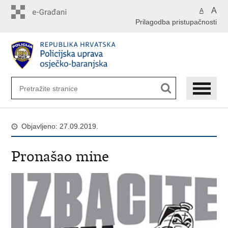
Preskoči
A
A
na
Prilagodba pristupačnosti
glavni
sadržaj
Objavljeno: 27.09.2019.
Pronašao mine