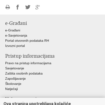
Ispiši
Podijeli
Podijeli
Podijeli
stranicu
na
na
na
e-Građani
Facebooku
Twitteru
Google
+
e-Građani
e-Savjetovanja
Portal otvorenih podataka RH
Izvozni portal
Pristup informacijama
Pravo na pristup informacijama
Savjetovanje
Zaštita osobnih podataka
Zapošljavanje
Školovanje
Natječaji
Važne poveznice
Ova stranica upotrebljava kolačiće