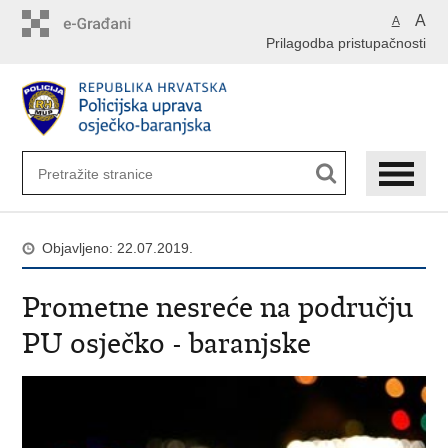
Preskoči
A
A
na
Prilagodba pristupačnosti
glavni
sadržaj
Objavljeno: 22.07.2019.
Prometne nesreće na području
PU osječko - baranjske