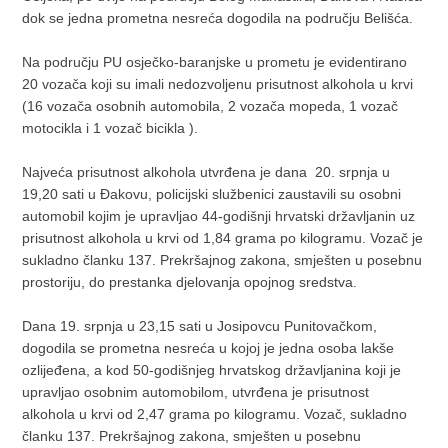
dok se jedna prometna nesreća dogodila na području Belišća.
Na području PU osječko-baranjske u prometu je evidentirano
20 vozača koji su imali nedozvoljenu prisutnost alkohola u krvi
(16 vozača osobnih automobila, 2 vozača mopeda, 1 vozač
motocikla i 1 vozač bicikla ).
Najveća prisutnost alkohola utvrđena je dana 20. srpnja u
19,20 sati u Đakovu, policijski službenici zaustavili su osobni
automobil kojim je upravljao 44-godišnji hrvatski državljanin uz
prisutnost alkohola u krvi od 1,84 grama po kilogramu. Vozač je
sukladno članku 137. Prekršajnog zakona, smješten u posebnu
prostoriju, do prestanka djelovanja opojnog sredstva.
Dana 19. srpnja u 23,15 sati u Josipovcu Punitovačkom,
dogodila se prometna nesreća u kojoj je jedna osoba lakše
ozlijeđena, a kod 50-godišnjeg hrvatskog državljanina koji je
upravljao osobnim automobilom, utvrđena je prisutnost
alkohola u krvi od 2,47 grama po kilogramu. Vozač, sukladno
članku 137. Prekršajnog zakona, smješten u posebnu