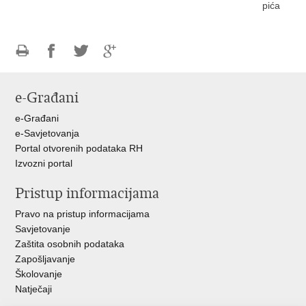
pića
Ispiši
Podijeli
Podijeli
Podijeli
stranicu
na
na
na
e-Građani
Facebooku
Twitteru
Google
+
e-Građani
e-Savjetovanja
Portal otvorenih podataka RH
Izvozni portal
Pristup informacijama
Pravo na pristup informacijama
Savjetovanje
Zaštita osobnih podataka
Zapošljavanje
Školovanje
Natječaji