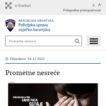
Preskoči
A
A
na
Prilagodba pristupačnosti
glavni
sadržaj
Objavljeno: 04.12.2022.
Prometne nesreće