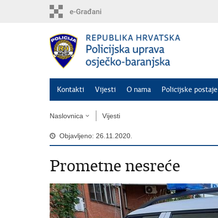
Preskoči
na
glavni
sadržaj
Kontakti
Vijesti
O nama
Policijske postaje
Naslovnica
Vijesti
Objavljeno: 26.11.2020.
Prometne nesreće