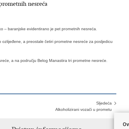
t prometnih nesreća
ko – baranjske evidentirano je pet prometnih nesreća.
o ozlijeđene, a preostale četiri prometne nesreće za posljedicu
sreće, a na području Belog Manastira tri prometne nesreće.
Sljedeća
Alkoholizirani vozači u prometu
Ov