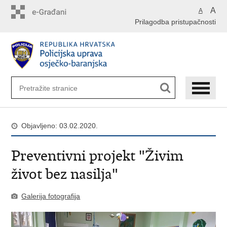
Preskoči
A
A
na
Prilagodba pristupačnosti
glavni
sadržaj
Objavljeno: 03.02.2020.
Preventivni projekt "Živim
život bez nasilja"
Galerija fotografija