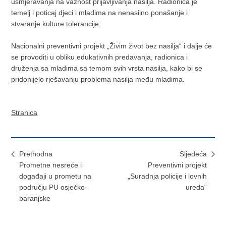
usmjeravanja na važnost prijavljivanja nasilja. Radionica je
temelj i poticaj djeci i mladima na nenasilno ponašanje i
stvaranje kulture tolerancije.
Nacionalni preventivni projekt „Živim život bez nasilja“ i dalje će
se provoditi u obliku edukativnih predavanja, radionica i
druženja sa mladima sa temom svih vrsta nasilja, kako bi se
pridonijelo rješavanju problema nasilja među mladima.
Stranica
Prethodna
Sljedeća
Prometne nesreće i
Preventivni projekt
događaji u prometu na
„Suradnja policije i lovnih
području PU osječko-
ureda“
baranjske