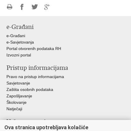
Ispiši
Podijeli
Podijeli
Podijeli
stranicu
na
na
na
e-Građani
Facebooku
Twitteru
Google
+
e-Građani
e-Savjetovanja
Portal otvorenih podataka RH
Izvozni portal
Pristup informacijama
Pravo na pristup informacijama
Savjetovanje
Zaštita osobnih podataka
Zapošljavanje
Školovanje
Natječaji
Važne poveznice
Ova stranica upotrebljava kolačiće
Ministarstvo unutarnjih poslova