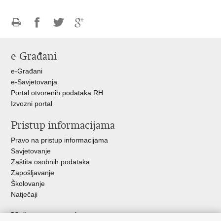
Ispiši
Podijeli
Podijeli
Podijeli
stranicu
na
na
na
e-Građani
Facebooku
Twitteru
Google
+
e-Građani
e-Savjetovanja
Portal otvorenih podataka RH
Izvozni portal
Pristup informacijama
Pravo na pristup informacijama
Savjetovanje
Zaštita osobnih podataka
Zapošljavanje
Školovanje
Natječaji
Važne poveznice