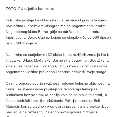
FOTO: PU osječko-baranjska
Policijska postaja Beli Manastir ovaj se vikend pridružila djeci i
navijačima u Kneževim Vinogradima na nogometnom igralištu
Nogometnog kluba Borac, gdje se održao sedmi po redu
International Borac Cup na kojem se okupilo više od 500 djece i
oko 1.500 navijača.
Na turniru su sudjelovale 32 ekipe iz pet različitih zemalja i to iz
Hrvatske, Srbije, Mađarske, Bosne i Hercegovine i Slovačke, a
koje su se natjecale u kategoriji U11, i koje su kroz igru i svoje
nogometne vještine pravedno i sportski odmjerili svoje snage.
Osim promocije sporta i važnosti redovne tjelesne aktivnosti na
turniru se stječu i nova prijateljstva te stvaraju temelji za
budućnost bez svih oblika nasilja koje se ne smije tolerirati, a
što su podržali i policijski službenici Policijske postaje Beli
Manastir koji su ujedno i promovirali preventivne projekte „Budi
navijač, a ne razbijač“, „Zajedno protiv govora mržnje“ i