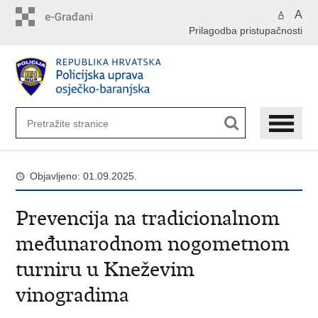
Preskoči
A
A
na
Prilagodba pristupačnosti
glavni
sadržaj
Objavljeno: 01.09.2025.
Prevencija na tradicionalnom
međunarodnom nogometnom
turniru u Kneževim
vinogradima