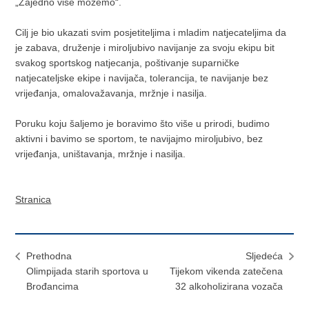
„Zajedno više možemo“.
Cilj je bio ukazati svim posjetiteljima i mladim natjecateljima da
je zabava, druženje i miroljubivo navijanje za svoju ekipu bit
svakog sportskog natjecanja, poštivanje suparničke
natjecateljske ekipe i navijača, tolerancija, te navijanje bez
vrijeđanja, omalovažavanja, mržnje i nasilja.
Poruku koju šaljemo je boravimo što više u prirodi, budimo
aktivni i bavimo se sportom, te navijajmo miroljubivo, bez
vrijeđanja, uništavanja, mržnje i nasilja.
Stranica
Prethodna
Sljedeća
Olimpijada starih sportova u
Tijekom vikenda zatečena
Brođancima
32 alkoholizirana vozača