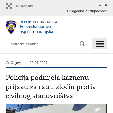
Preskoči
A
A
na
Prilagodba pristupačnosti
glavni
sadržaj
Objavljeno: 20.01.2021.
Policija podnijela kaznenu
prijavu za ratni zločin protiv
civilnog stanovništva