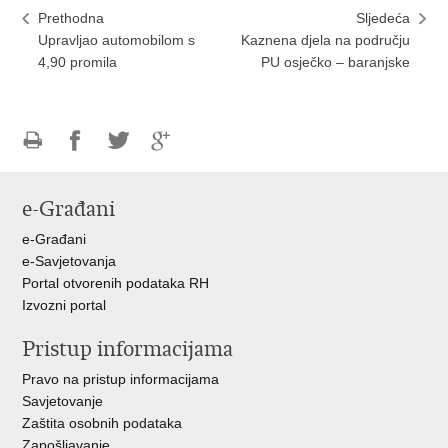
Prethodna
Sljedeća
Upravljao automobilom s
Kaznena djela na području
4,90 promila
PU osječko – baranjske
Ispiši
Podijeli
Podijeli
Podijeli
stranicu
na
na
na
e-Građani
Facebooku
Twitteru
Google
+
e-Građani
e-Savjetovanja
Portal otvorenih podataka RH
Izvozni portal
Pristup informacijama
Pravo na pristup informacijama
Savjetovanje
Zaštita osobnih podataka
Zapošljavanje