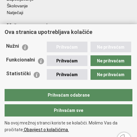
Školovanje
Natječaji
Važne poveznice
Ova stranica upotrebljava kolačiće
Ministarstvo unutarnjih poslova
Sindikati
Nužni
Prihvaćam
Ne prihvaćam
Udruge
Dom zdravlja MUP-a
Funkcionalni
Prihvaćam
Ne prihvaćam
Policijska akademija
Muzej policije
Statistički
Prihvaćam
Ne prihvaćam
Zaklada policijske solidarnosti
Centar za forenzična ispitivanja, istraživanja i vještačenja "Ivan
Vučetić"
Prihvaćam odabrane
Policijske uprave
Prihvaćam sve
Povratak na vrh
Na ovoj mrežnoj stranci koriste se kolačići. Molimo Vas da
Copyright © 2026 Policijska uprava osječko-baranjska.
Uvjeti
pročitate
Obavijest o kolačićima.
korištenja
.
Izjava o pristupačnosti
.