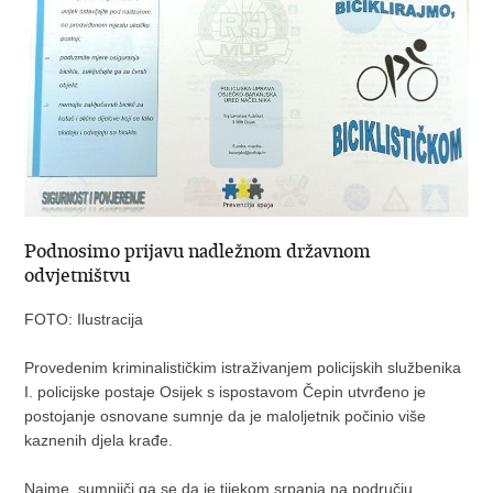
Podnosimo prijavu nadležnom državnom
odvjetništvu
FOTO: Ilustracija
Provedenim kriminalističkim istraživanjem policijskih službenika
I. policijske postaje Osijek s ispostavom Čepin utvrđeno je
postojanje osnovane sumnje da je maloljetnik počinio više
kaznenih djela krađe.
Naime, sumnjiči ga se da je tijekom srpanja na području