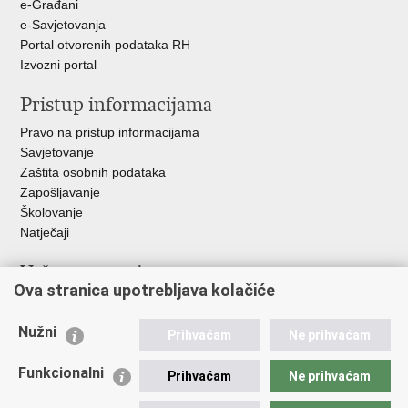
e-Građani
e-Savjetovanja
Portal otvorenih podataka RH
Izvozni portal
Pristup informacijama
Pravo na pristup informacijama
Savjetovanje
Zaštita osobnih podataka
Zapošljavanje
Školovanje
Natječaji
Važne poveznice
Ova stranica upotrebljava kolačiće
Ministarstvo unutarnjih poslova
Sindikati
Nužni
Prihvaćam
Ne prihvaćam
Udruge
Dom zdravlja MUP-a
Funkcionalni
Prihvaćam
Ne prihvaćam
Policijska akademija
Muzej policije