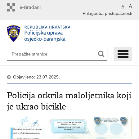
Preskoči
A
A
na
Prilagodba pristupačnosti
glavni
sadržaj
Objavljeno: 23.07.2025.
Policija otkrila maloljetnika koji
je ukrao bicikle