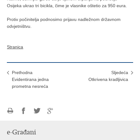
Osijeka ukrao tri bicikla, čime je vlasnike oštetio za 950 eura.
Protiv počinitelja podnosimo prijavu nadležnom državnom
odvjetništvu.
Stranica
Prethodna
Sljedeća
Evidentirana jedna
Otkrivena kradljivica
prometna nesreća
Ispiši
Podijeli
Podijeli
Podijeli
stranicu
na
na
na
e-Građani
Facebooku
Twitteru
Google
+