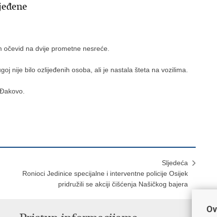
ijeđene
n očevid na dvije prometne nesreće.
goj nije bilo ozlijeđenih osoba, ali je nastala šteta na vozilima.
 Đakovo.
Sljedeća
Ronioci Jedinice specijalne i interventne policije Osijek
pridružili se akciji čišćenja Našičkog bajera
Ov