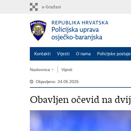
Preskoči
na
glavni
sadržaj
Kontakti
Vijesti
O nama
Policijske postaje
Naslovnica
Vijesti
Objavljeno: 24.05.2026.
Obavljen očevid na dvi