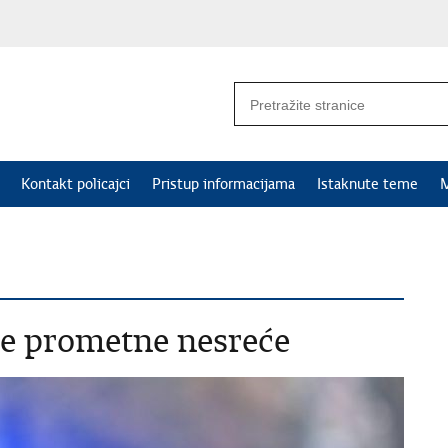
Kontakt policajci
Pristup informacijama
Istaknute teme
M
je prometne nesreće