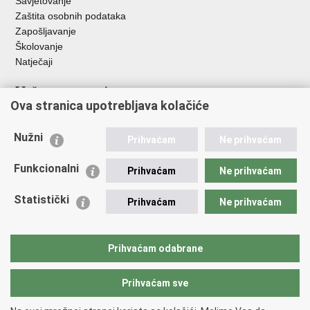
Savjetovanje
Zaštita osobnih podataka
Zapošljavanje
Školovanje
Natječaji
Važne poveznice
Ova stranica upotrebljava kolačiće
Ministarstvo unutarnjih poslova
Sindikati
Nužni
Prihvaćam
Ne prihvaćam
Udruge
Dom zdravlja MUP-a
Funkcionalni
Prihvaćam
Ne prihvaćam
Policijska akademija
Muzej policije
Statistički
Prihvaćam
Ne prihvaćam
Zaklada policijske solidarnosti
Centar za forenzična ispitivanja, istraživanja i vještačenja "Ivan
Vučetić"
Prihvaćam odabrane
Policijske uprave
Prihvaćam sve
Povratak na vrh