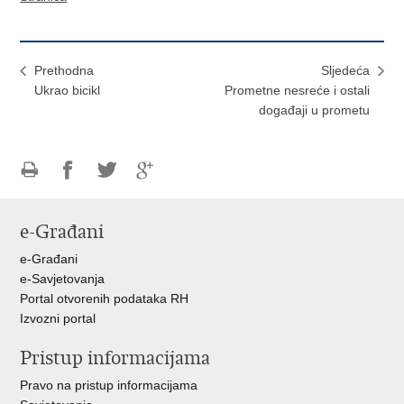
Prethodna
Sljedeća
Ukrao bicikl
Prometne nesreće i ostali
događaji u prometu
Ispiši
Podijeli
Podijeli
Podijeli
stranicu
na
na
na
e-Građani
Facebooku
Twitteru
Google
+
e-Građani
e-Savjetovanja
Portal otvorenih podataka RH
Izvozni portal
Pristup informacijama
Pravo na pristup informacijama