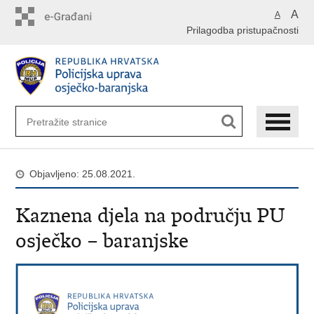
Preskoči
A
A
na
Prilagodba pristupačnosti
glavni
sadržaj
Objavljeno: 25.08.2021.
Kaznena djela na području PU
osječko – baranjske