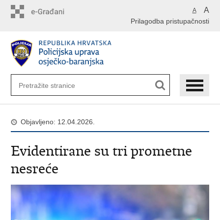
Preskoči
A
A
na
Prilagodba pristupačnosti
glavni
sadržaj
Objavljeno: 12.04.2026.
Evidentirane su tri prometne
nesreće