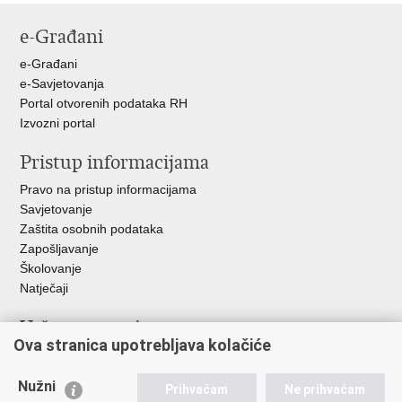
stranicu
na
na
na
e-Građani
Facebooku
Twitteru
Google
+
e-Građani
e-Savjetovanja
Portal otvorenih podataka RH
Izvozni portal
Pristup informacijama
Pravo na pristup informacijama
Savjetovanje
Zaštita osobnih podataka
Zapošljavanje
Školovanje
Natječaji
Važne poveznice
Ova stranica upotrebljava kolačiće
Ministarstvo unutarnjih poslova
Sindikati
Nužni
Prihvaćam
Ne prihvaćam
Udruge