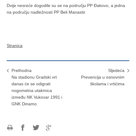
Dvije nesreće dogodile su se na području PP Đakovo, a jedna
na području nadležnosti PP Beli Manastir.
Stranica
Prethodna
Sljedeća
Na stadionu Gradski vrt
Prevencija u osnovnim
danas će se odigrati
školama i vrtićima
nogometna utakmica
između NK Vukovar 1991 i
GNK Dinamo
Ispiši
Podijeli
Podijeli
Podijeli