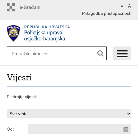
Preskoči
A
A
na
Prilagodba pristupačnosti
glavni
sadržaj
Vijesti
Filtrirajte vijesti:
Od: