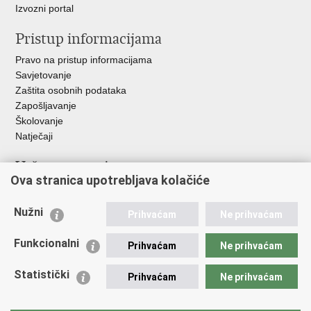
Izvozni portal
Pristup informacijama
Pravo na pristup informacijama
Savjetovanje
Zaštita osobnih podataka
Zapošljavanje
Školovanje
Natječaji
Važne poveznice
Ova stranica upotrebljava kolačiće
Ministarstvo unutarnjih poslova
Sindikati
Nužni
Prihvaćam
Ne prihvaćam
Udruge
Dom zdravlja MUP-a
Funkcionalni
Prihvaćam
Ne prihvaćam
Policijska akademija
Muzej policije
Statistički
Prihvaćam
Ne prihvaćam
Zaklada policijske solidarnosti
Centar za forenzična ispitivanja, istraživanja i vještačenja "Ivan
Vučetić"