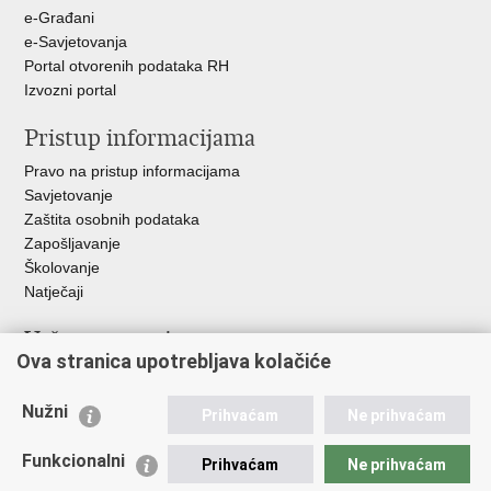
e-Građani
e-Savjetovanja
Portal otvorenih podataka RH
Izvozni portal
Pristup informacijama
Pravo na pristup informacijama
Savjetovanje
Zaštita osobnih podataka
Zapošljavanje
Školovanje
Natječaji
Važne poveznice
Ova stranica upotrebljava kolačiće
Ministarstvo unutarnjih poslova
Sindikati
Nužni
Prihvaćam
Ne prihvaćam
Udruge
Dom zdravlja MUP-a
Funkcionalni
Prihvaćam
Ne prihvaćam
Policijska akademija