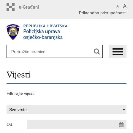
Preskoči
A
A
na
Prilagodba pristupačnosti
glavni
sadržaj
Vijesti
Filtrirajte vijesti:
Od: