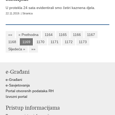
U protekla 24 sata evidentirali smo četiri kaznena djela.
22.11.2019. | Stranica
««
« Prethodna
1164
1165
1166
1167
1168
1169
1170
1171
1172
1173
Sljedeća »
»»
e-Građani
e-Građani
e-Savjetovanja
Portal otvorenih podataka RH
Izvozni portal
Pristup informacijama