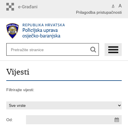
Preskoči
A
A
na
Prilagodba pristupačnosti
glavni
sadržaj
Vijesti
Filtrirajte vijesti:
Od: