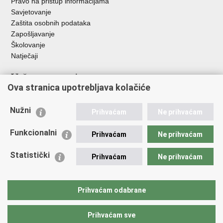
Pravo na pristup informacijama
Savjetovanje
Zaštita osobnih podataka
Zapošljavanje
Školovanje
Natječaji
Važne poveznice
Ova stranica upotrebljava kolačiće
Ministarstvo unutarnjih poslova
Sindikati
Nužni
Prihvaćam
Ne prihvaćam
Udruge
Dom zdravlja MUP-a
Funkcionalni
Prihvaćam
Ne prihvaćam
Policijska akademija
Muzej policije
Statistički
Prihvaćam
Ne prihvaćam
Zaklada policijske solidarnosti
Centar za forenzična ispitivanja, istraživanja i vještačenja "Ivan
Vučetić"
Prihvaćam odabrane
Policijske uprave
Prihvaćam sve