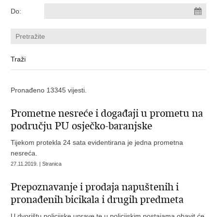
Do:
Pronađeno 13345 vijesti.
Prometne nesreće i događaji u prometu na
području PU osječko-baranjske
Tijekom protekla 24 sata evidentirana je jedna prometna
nesreća.
27.11.2019. | Stranica
Prepoznavanje i prodaja napuštenih i
pronađenih bicikala i drugih predmeta
U dvorištu policijske uprave te u policijskim postajama obavit će