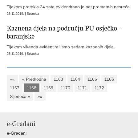
Tijekom protekla 24 sata evidentirano je pet prometnih nesreća.
26.11.2019. | Stranica
Kaznena djela na području PU osječko –
baranjske
Tijekom vikenda evidentirali smo sedam kaznenih djela.
25.11.2019. | Stranica
««
« Prethodna
1163
1164
1165
1166
1167
1168
1169
1170
1171
1172
Sljedeća »
»»
e-Građani
e-Građani