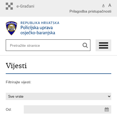
Preskoči
A
A
na
Prilagodba pristupačnosti
glavni
sadržaj
Vijesti
Filtrirajte vijesti:
Od: