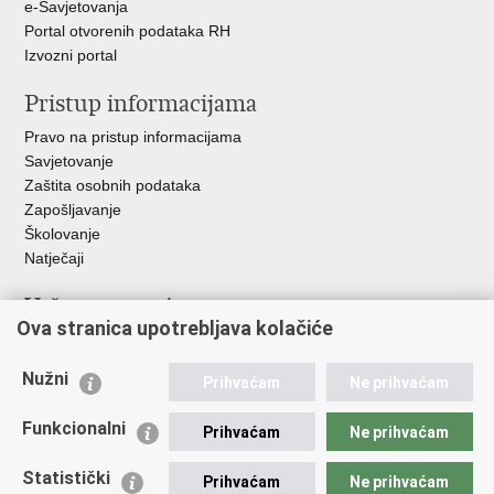
e-Savjetovanja
Portal otvorenih podataka RH
Izvozni portal
Pristup informacijama
Pravo na pristup informacijama
Savjetovanje
Zaštita osobnih podataka
Zapošljavanje
Školovanje
Natječaji
Važne poveznice
Ova stranica upotrebljava kolačiće
Ministarstvo unutarnjih poslova
Sindikati
Nužni
Prihvaćam
Ne prihvaćam
Udruge
Dom zdravlja MUP-a
Funkcionalni
Prihvaćam
Ne prihvaćam
Policijska akademija
Muzej policije
Statistički
Prihvaćam
Ne prihvaćam
Zaklada policijske solidarnosti