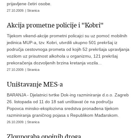
prijavljene četiri osobe.
27.10.2009. | Stranica
Akcija prometne policije i ''Kobri''
Tijekom vikend-akcije prometni policajci su uz pomoć mobilnih
jedinica MUP-a, tzv. Kobri, utvrdili ukupno 501 prekršaj iz
područja cestovnoga prometa od kojih 52 prekršaja upravljanja
vozilom uz prisutnost alkohola u organizmu, 121 prekršaj
prekoračenja dozvoljenih brzina kretanja vozila...
27.10.2009. | Stranica
Uništavanje MES-a
BARANJA - Djelatnici tvrtke Dok-ing razminiranje d.o.o. Zagreb
26. listopada od 11 do 18 sati uništavat će na području
Popovca minsko-eksplozivna sredstva pronađena tijekom
razminiranja graničnog pojasa s Republikom Mađarskom.
26.10.2009. | Stranica
Zlouporaba opojnih droga