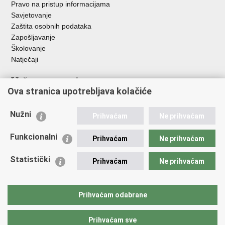
Pravo na pristup informacijama
Savjetovanje
Zaštita osobnih podataka
Zapošljavanje
Školovanje
Natječaji
Važne poveznice
Ova stranica upotrebljava kolačiće
Ministarstvo unutarnjih poslova
Sindikati
Nužni
Prihvaćam
Ne prihvaćam
Udruge
Dom zdravlja MUP-a
Funkcionalni
Prihvaćam
Ne prihvaćam
Policijska akademija
Muzej policije
Statistički
Prihvaćam
Ne prihvaćam
Zaklada policijske solidarnosti
Centar za forenzična ispitivanja, istraživanja i vještačenja "Ivan
Vučetić"
Prihvaćam odabrane
Policijske uprave
Prihvaćam sve