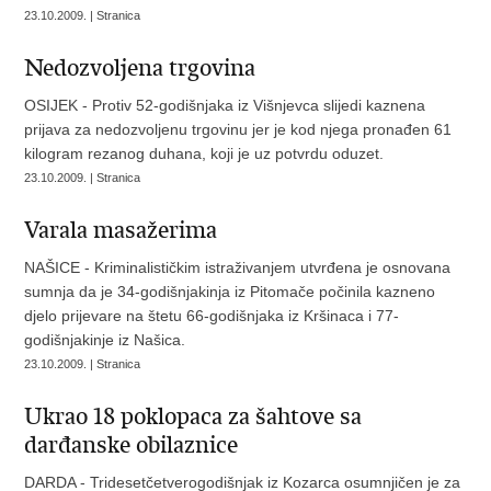
23.10.2009. | Stranica
Nedozvoljena trgovina
OSIJEK - Protiv 52-godišnjaka iz Višnjevca slijedi kaznena
prijava za nedozvoljenu trgovinu jer je kod njega pronađen 61
kilogram rezanog duhana, koji je uz potvrdu oduzet.
23.10.2009. | Stranica
Varala masažerima
NAŠICE - Kriminalističkim istraživanjem utvrđena je osnovana
sumnja da je 34-godišnjakinja iz Pitomače počinila kazneno
djelo prijevare na štetu 66-godišnjaka iz Kršinaca i 77-
godišnjakinje iz Našica.
23.10.2009. | Stranica
Ukrao 18 poklopaca za šahtove sa
darđanske obilaznice
DARDA - Tridesetčetverogodišnjak iz Kozarca osumnjičen je za