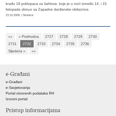
krađu 18 poklopaca za šahtove, koje je u noći između 14. i 15
listopada skinuo sa Zapadne darđanske obilaznice.
23.10.2009. | Stranica
««
« Prethodna
2727
2728
2729
2730
2731
2732
2733
2734
2735
2736
Sljedeća »
»»
e-Građani
e-Građani
e-Savjetovanja
Portal otvorenih podataka RH
Izvozni portal
Pristup informacijama