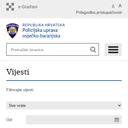
Preskoči
A
A
na
Prilagodba pristupačnosti
glavni
sadržaj
Vijesti
Filtrirajte vijesti:
Od: