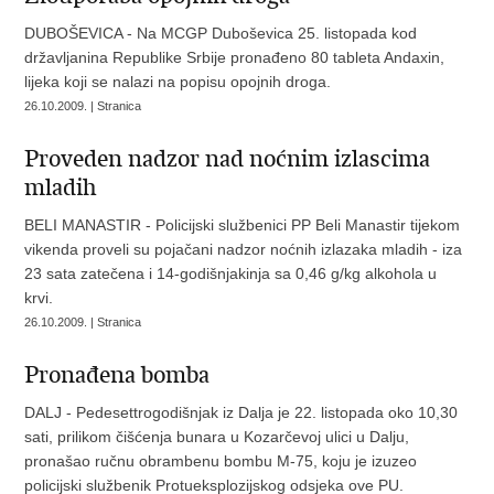
DUBOŠEVICA - Na MCGP Duboševica 25. listopada kod
državljanina Republike Srbije pronađeno 80 tableta Andaxin,
lijeka koji se nalazi na popisu opojnih droga.
26.10.2009. | Stranica
Proveden nadzor nad noćnim izlascima
mladih
BELI MANASTIR - Policijski službenici PP Beli Manastir tijekom
vikenda proveli su pojačani nadzor noćnih izlazaka mladih - iza
23 sata zatečena i 14-godišnjakinja sa 0,46 g/kg alkohola u
krvi.
26.10.2009. | Stranica
Pronađena bomba
DALJ - Pedesettrogodišnjak iz Dalja je 22. listopada oko 10,30
sati, prilikom čišćenja bunara u Kozarčevoj ulici u Dalju,
pronašao ručnu obrambenu bombu M-75, koju je izuzeo
policijski službenik Protueksplozijskog odsjeka ove PU.