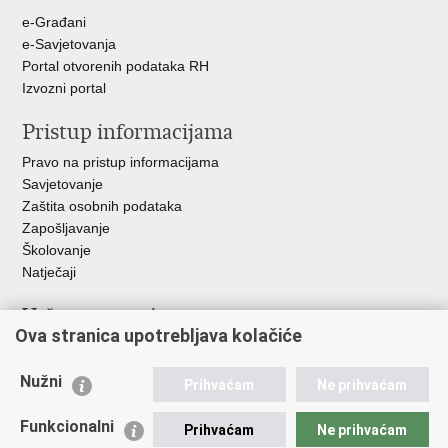
e-Građani
e-Savjetovanja
Portal otvorenih podataka RH
Izvozni portal
Pristup informacijama
Pravo na pristup informacijama
Savjetovanje
Zaštita osobnih podataka
Zapošljavanje
Školovanje
Natječaji
Važne poveznice
Ova stranica upotrebljava kolačiće
Ministarstvo unutarnjih poslova
Sindikati
Nužni
Prihvaćam
Ne prihvaćam
Udruge
Dom zdravlja MUP-a
Funkcionalni
Prihvaćam
Ne prihvaćam
Policijska akademija