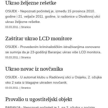
Ukrao željezne rešetke
OSIJEK - Nepoznati počinitelj je, između 15 prosinca 2010.
godine i 21. veljače 2011. godine, iz radionice u Divaltovoj ulici
ukrao željezne rešetke.
03.03.2011. | Stranica
Zaštitar ukrao LCD monitore
OSIJEK - Provedenim kriminalističkim istraživanjima osnovano
se sumnja da je 23-godišnji Baranjac ukrao više LCD monitora.
03.03.2011. | Stranica
Ukrao novac iz novčanika
OSIJEK - U automat klubu u Radićevoj ulici u Osijeku, 2. ožujka
oko 2 sata iz blagajne ukraden novčanik.
03.03.2011. | Stranica
Provalio u ugostiteljski objekt
BARANJA - Nepoznati počinitelj je 1. na 2. ožujka u noćnim