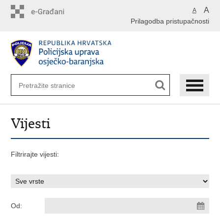
Preskoči
A
A
na
Prilagodba pristupačnosti
glavni
sadržaj
Vijesti
Filtrirajte vijesti:
Od: