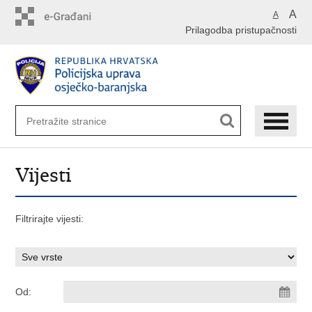
Preskoči
A
A
na
Prilagodba pristupačnosti
glavni
sadržaj
Vijesti
Filtrirajte vijesti:
Od: