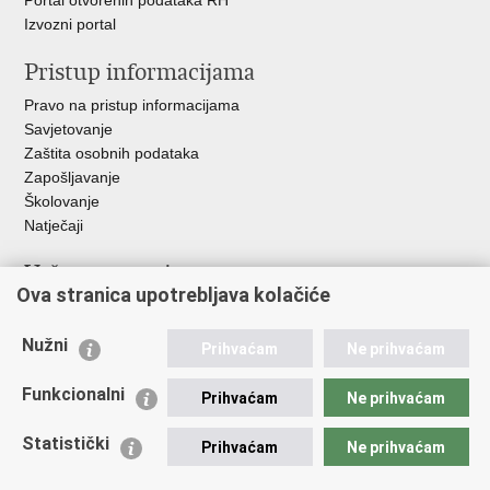
Portal otvorenih podataka RH
Izvozni portal
Pristup informacijama
Pravo na pristup informacijama
Savjetovanje
Zaštita osobnih podataka
Zapošljavanje
Školovanje
Natječaji
Važne poveznice
Ova stranica upotrebljava kolačiće
Ministarstvo unutarnjih poslova
Sindikati
Nužni
Prihvaćam
Ne prihvaćam
Udruge
Dom zdravlja MUP-a
Funkcionalni
Prihvaćam
Ne prihvaćam
Policijska akademija
Muzej policije
Statistički
Prihvaćam
Ne prihvaćam
Zaklada policijske solidarnosti
Centar za forenzična ispitivanja, istraživanja i vještačenja "Ivan