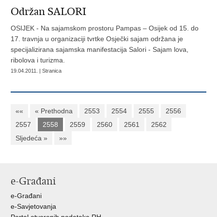
Održan SALORI
OSIJEK - Na sajamskom prostoru Pampas – Osijek od 15. do
17. travnja u organizaciji tvrtke Osječki sajam održana je
specijalizirana sajamska manifestacija Salori - Sajam lova,
ribolova i turizma.
19.04.2011. | Stranica
««
« Prethodna
2553
2554
2555
2556
2557
2558
2559
2560
2561
2562
Sljedeća »
»»
e-Građani
e-Građani
e-Savjetovanja