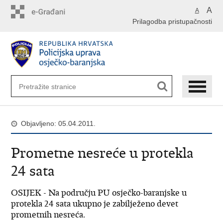
Preskoči
A
A
na
Prilagodba pristupačnosti
glavni
sadržaj
Objavljeno: 05.04.2011.
Prometne nesreće u protekla
24 sata
OSIJEK - Na području PU osječko-baranjske u
protekla 24 sata ukupno je zabilježeno devet
prometnih nesreća.