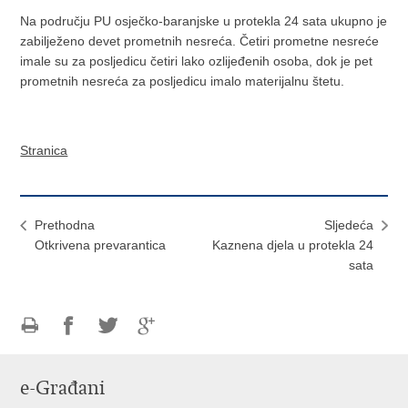
Na području PU osječko-baranjske u protekla 24 sata ukupno je
zabilježeno devet prometnih nesreća. Četiri prometne nesreće
imale su za posljedicu četiri lako ozlijeđenih osoba, dok je pet
prometnih nesreća za posljedicu imalo materijalnu štetu.
Stranica
Prethodna
Sljedeća
Otkrivena prevarantica
Kaznena djela u protekla 24
sata
Ispiši
Podijeli
Podijeli
Podijeli
stranicu
na
na
na
e-Građani
Facebooku
Twitteru
Google
+