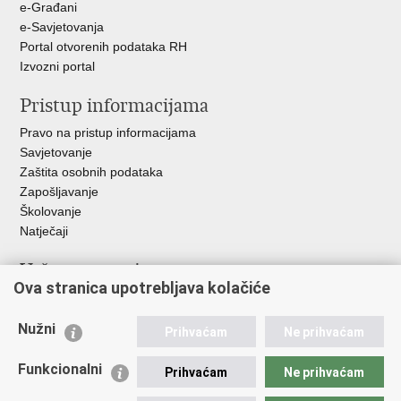
e-Građani
e-Savjetovanja
Portal otvorenih podataka RH
Izvozni portal
Pristup informacijama
Pravo na pristup informacijama
Savjetovanje
Zaštita osobnih podataka
Zapošljavanje
Školovanje
Natječaji
Važne poveznice
Ova stranica upotrebljava kolačiće
Ministarstvo unutarnjih poslova
Sindikati
Nužni
Prihvaćam
Ne prihvaćam
Udruge
Dom zdravlja MUP-a
Funkcionalni
Prihvaćam
Ne prihvaćam
Policijska akademija
Muzej policije