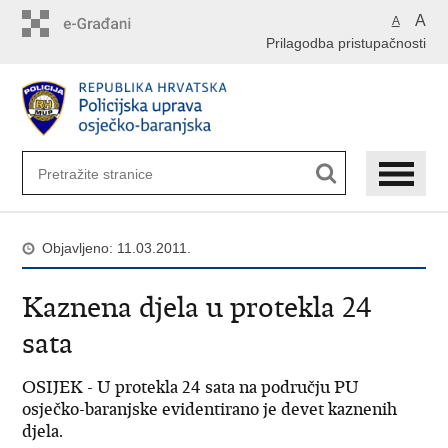
Preskoči
A
A
na
Prilagodba pristupačnosti
glavni
sadržaj
Objavljeno: 11.03.2011.
Kaznena djela u protekla 24
sata
OSIJEK - U protekla 24 sata na području PU
osječko-baranjske evidentirano je devet kaznenih
djela.