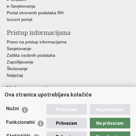
e-Savjetovanja
Portal otvorenih podataka RH
Izvozni portal
Pristup informacijama
Pravo na pristup informacijama
Savjetovanje
Zaštita osobnih podataka
Zapošljavanje
Školovanje
Natječaji
Važne poveznice
Ova stranica upotrebljava kolačiće
Ministarstvo unutarnjih poslova
Sindikati
Nužni
Prihvaćam
Ne prihvaćam
Udruge
Dom zdravlja MUP-a
Funkcionalni
Prihvaćam
Ne prihvaćam
Policijska akademija
Muzej policije
Statistički