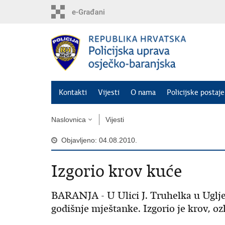
Preskoči
na
glavni
sadržaj
Kontakti
Vijesti
O nama
Policijske postaje
Naslovnica
Vijesti
Objavljeno: 04.08.2010.
Izgorio krov kuće
BARANJA - U Ulici J. Truhelka u Uglješ
godišnje mještanke. Izgorio je krov, o