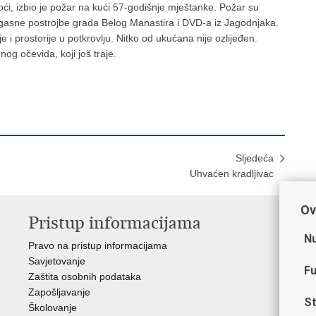
oći, izbio je požar na kući 57-godišnje mještanke. Požar su
rogasne postrojbe grada Belog Manastira i DVD-a iz Jagodnjaka.
je i prostorije u potkrovlju. Nitko od ukućana nije ozlijeđen.
nog očevida, koji još traje.
Sljedeća
Uhvaćen kradljivac
Ov
Pristup informacijama
V
Nu
Pravo na pristup informacijama
Min
Savjetovanje
Sin
Fu
Zaštita osobnih podataka
Ud
Zapošljavanje
Dom
St
Školovanje
Pol