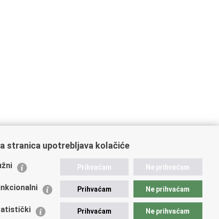
a stranica upotrebljava kolačiće
ažne poveznice
žni
Prihvaćam
Ne prihvaćam
istarstvo unutarnjih poslova
dikati
nkcionalni
Prihvaćam
Ne prihvaćam
ruge
 zdravlja MUP-a
atistički
Prihvaćam
Ne prihvaćam
icijska akademija