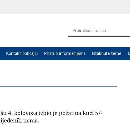
Kontakt policajci
Pristup informacijama
Istaknute teme
M
u 4. kolovoza izbio je požar na kući 57-
zlijeđenih nema.