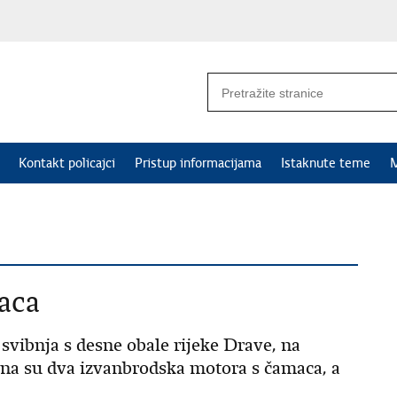
Kontakt policajci
Pristup informacijama
Istaknute teme
M
aca
 svibnja s desne obale rijeke Drave, na
ena su dva izvanbrodska motora s čamaca, a