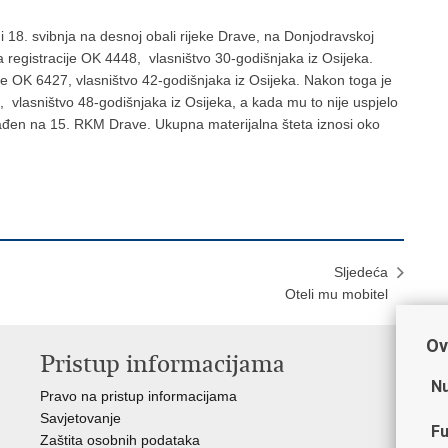
. i 18. svibnja na desnoj obali rijeke Drave, na Donjodravskoj
a registracije OK 4448, vlasništvo 30-godišnjaka iz Osijeka.
je OK 6427, vlasništvo 42-godišnjaka iz Osijeka. Nakon toga je
 vlasništvo 48-godišnjaka iz Osijeka, a kada mu to nije uspjelo
nađen na 15. RKM Drave. Ukupna materijalna šteta iznosi oko
Sljedeća
Oteli mu mobitel
Ov
Pristup informacijama
V
Nu
Pravo na pristup informacijama
Min
Savjetovanje
Sin
Fu
Zaštita osobnih podataka
Ud