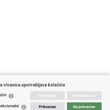
a stranica upotrebljava kolačiće
ažne poveznice
žni
Prihvaćam
Ne prihvaćam
istarstvo unutarnjih poslova
dikati
nkcionalni
Prihvaćam
Ne prihvaćam
ruge