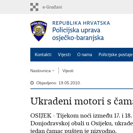
Preskoči
na
glavni
sadržaj
Kontakti
Vijesti
O nama
Policijske postaje
Naslovnica
Vijesti
Objavljeno: 19.05.2010.
Ukradeni motori s čam
OSIJEK - Tijekom noći između 17. i 18.
Donjodravskoj obali u Osijeku, ukrad
jedan čamac pušten je nizvodno.