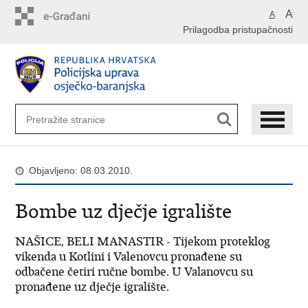
Preskoči
A
A
na
Prilagodba pristupačnosti
glavni
sadržaj
Objavljeno: 08.03.2010.
Bombe uz dječje igralište
NAŠICE, BELI MANASTIR - Tijekom proteklog
vikenda u Kotlini i Valenovcu pronađene su
odbačene četiri ručne bombe. U Valanovcu su
pronađene uz dječje igralište.