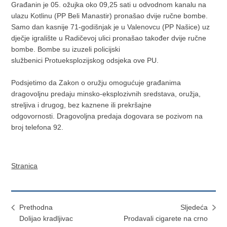
Građanin je 05. ožujka oko 09,25 sati u odvodnom kanalu na
ulazu Kotlinu (PP Beli Manastir) pronašao dvije ručne bombe.
Samo dan kasnije 71-godišnjak je u Valenovcu (PP Našice) uz
dječje igralište u Radičevoj ulici pronašao također dvije ručne
bombe. Bombe su izuzeli policijski
službenici Protueksplozijskog odsjeka ove PU.
Podsjetimo da Zakon o oružju omogućuje građanima
dragovoljnu predaju minsko-eksplozivnih sredstava, oružja,
streljiva i drugog, bez kaznene ili prekršajne
odgovornosti. Dragovoljna predaja dogovara se pozivom na
broj telefona 92.
Stranica
Prethodna
Sljedeća
Dolijao kradljivac
Prodavali cigarete na crno