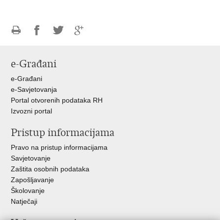
Ispiši
Podijeli
Podijeli
Podijeli
stranicu
na
na
na
e-Građani
Facebooku
Twitteru
Google
+
e-Građani
e-Savjetovanja
Portal otvorenih podataka RH
Izvozni portal
Pristup informacijama
Pravo na pristup informacijama
Savjetovanje
Zaštita osobnih podataka
Zapošljavanje
Školovanje
Natječaji