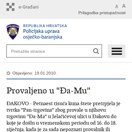
Preskoči
A
A
na
Prilagodba pristupačnosti
glavni
sadržaj
Objavljeno: 19.01.2010.
Provaljeno u "Đa-Mu"
ĐAKOVO - Petnaest tisuća kuna štete pretrpjela je
tvrtka "Pan-trgovina" zbog provale u njihovu
trgovinu "Đa-Ma" u Jelačićevoj ulici u Đakovu do
koje je došlu u vremenskom periodu od 16. do 18.
siječnja, kada je za sada nepoznati provalnik ili