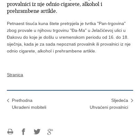
provalnici iz nje odnio cigarete, alkohol i
prehrambene artikle.
Petnaest tisuća kuna štete pretrpjela je tvrtka "Pan-trgovina"
zbog provale u njihovu trgovinu "Đa-Ma" u Jelačićevoj ulici u
Đakovu do koje je došlu u vremenskom periodu od 16. do 18.
siječnja, kada je za sada nepoznati provalnik ili provalnici iz nje
odnio cigarete, alkohol i prehrambene artikle.
Stranica
Prethodna
Sljedeća
Ukradeni mobiteli
Uhvaćeni provalnici
Ispiši
Podijeli
Podijeli
Podijeli