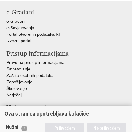
stranicu
na
na
na
e-Građani
Facebooku
Twitteru
Google
+
e-Građani
e-Savjetovanja
Portal otvorenih podataka RH
Izvozni portal
Pristup informacijama
Pravo na pristup informacijama
Savjetovanje
Zaštita osobnih podataka
Zapošljavanje
Školovanje
Natječaji
Važne poveznice
Ova stranica upotrebljava kolačiće
Ministarstvo unutarnjih poslova
Sindikati
Nužni
Prihvaćam
Ne prihvaćam
Udruge