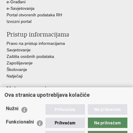
e-Građani
e-Savjetovanja
Portal otvorenih podataka RH
Izvozni portal
Pristup informacijama
Pravo na pristup informacijama
Savjetovanje
Zaštita osobnih podataka
Zapošljavanje
Školovanje
Natječaji
Važne poveznice
Ova stranica upotrebljava kolačiće
Ministarstvo unutarnjih poslova
Sindikati
Nužni
Prihvaćam
Ne prihvaćam
Udruge
Dom zdravlja MUP-a
Funkcionalni
Prihvaćam
Ne prihvaćam
Policijska akademija
Muzej policije