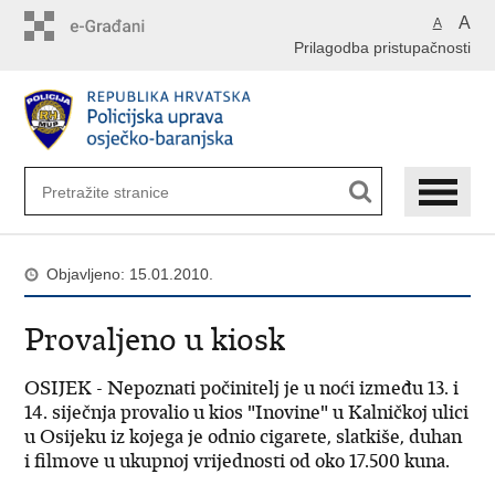
Preskoči
A
A
na
Prilagodba pristupačnosti
glavni
sadržaj
Objavljeno: 15.01.2010.
Provaljeno u kiosk
OSIJEK - Nepoznati počinitelj je u noći između 13. i
14. siječnja provalio u kios "Inovine" u Kalničkoj ulici
u Osijeku iz kojega je odnio cigarete, slatkiše, duhan
i filmove u ukupnoj vrijednosti od oko 17.500 kuna.