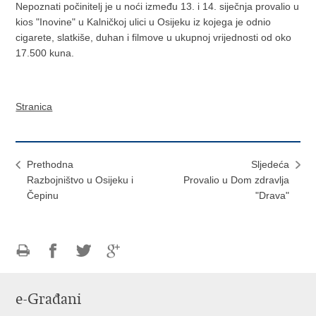
Nepoznati počinitelj je u noći između 13. i 14. siječnja provalio u
kios "Inovine" u Kalničkoj ulici u Osijeku iz kojega je odnio
cigarete, slatkiše, duhan i filmove u ukupnoj vrijednosti od oko
17.500 kuna.
Stranica
Prethodna
Sljedeća
Razbojništvo u Osijeku i
Provalio u Dom zdravlja
Čepinu
"Drava"
Ispiši
Podijeli
Podijeli
Podijeli
stranicu
na
na
na
e-Građani
Facebooku
Twitteru
Google
+