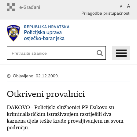
Preskoči
A
A
na
Prilagodba pristupačnosti
glavni
sadržaj
Objavljeno: 02.12.2009.
Otkriveni provalnici
ĐAKOVO - Policijski službenici PP Đakovo su
kriminalističkim istraživanjem razriješili dva
kaznena djela teške krađe provaljivanjem na svom
području.