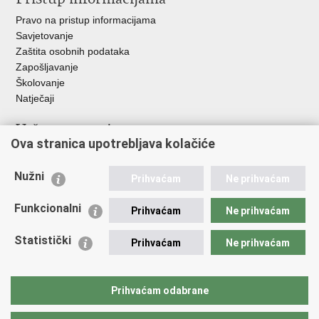
Pravo na pristup informacijama
Savjetovanje
Zaštita osobnih podataka
Zapošljavanje
Školovanje
Natječaji
Važne poveznice
Ova stranica upotrebljava kolačiće
Ministarstvo unutarnjih poslova
Sindikati
Nužni
Prihvaćam
Ne prihvaćam
Udruge
Dom zdravlja MUP-a
Funkcionalni
Prihvaćam
Ne prihvaćam
Policijska akademija
Muzej policije
Statistički
Prihvaćam
Ne prihvaćam
Zaklada policijske solidarnosti
Centar za forenzična ispitivanja, istraživanja i vještačenja "Ivan
Vučetić"
Prihvaćam odabrane
Policijske uprave