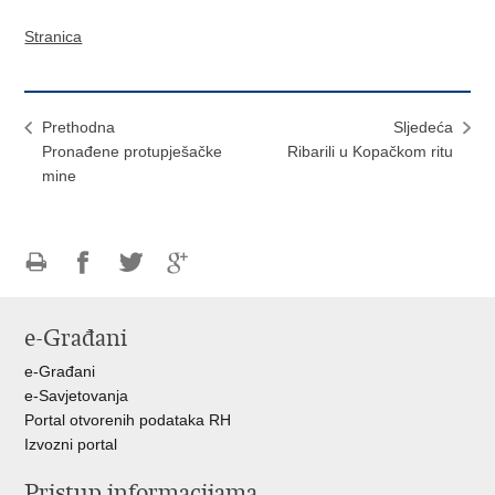
Stranica
Prethodna
Sljedeća
Pronađene protupješačke
Ribarili u Kopačkom ritu
mine
Ispiši
Podijeli
Podijeli
Podijeli
stranicu
na
na
na
e-Građani
Facebooku
Twitteru
Google
+
e-Građani
e-Savjetovanja
Portal otvorenih podataka RH
Izvozni portal
Pristup informacijama