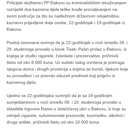
Policijski službenici PP Đakovo su kriminalističkim istraživanjem
razriješili dva kaznena djela teške krađe provaljivanjem na
svom području za što su nadležnom državnom odvjetništvu
kazneno prijavljene dvije osobe, 22-godišnjak i 19-godišnjak iz
Đakova.
Postoji osnovana sumnja da je 22-godišnjak u noći između 28. i
29. studenoga provalio u kiosk Tisak, Pašin prolaz u Đakovu, iz
kojega je otuđio cigarete, čokolade i prezervative, pričinivši
štetu od oko 8.000 kuna. Uz sudski nalog izvršena je pretraga
njegova doma i drugih prostorija s kojima se koristi, tijekom koje
su pronađeni i uz potvrdu oduzeti predmeti koji potječu iz
kaznenog djela.
Ujedno se 22-godišnjaka sumnjiči da je sa 19-godišnjim
sumještaninom u noći između 09. i 10. studenoga provalio u
skladište trgovine Đama u Jelačićevoj ulici u Đakovu, iz koje su
odnijeli cigarete, suhomesnate proizvode, kozmetiku, alkohol i
druge artikle, pričinivši štetu od oko 10.000 kuna.