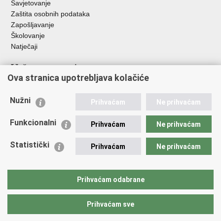
Savjetovanje
Zaštita osobnih podataka
Zapošljavanje
Školovanje
Natječaji
Važne poveznice
Ova stranica upotrebljava kolačiće
Ministarstvo unutarnjih poslova
Sindikati
Nužni
Prihvaćam
Ne prihvaćam
Udruge
Dom zdravlja MUP-a
Funkcionalni
Prihvaćam
Ne prihvaćam
Policijska akademija
Muzej policije
Statistički
Prihvaćam
Ne prihvaćam
Zaklada policijske solidarnosti
Centar za forenzična ispitivanja, istraživanja i vještačenja "Ivan
Vučetić"
Prihvaćam odabrane
Policijske uprave
Prihvaćam sve
Povratak na vrh