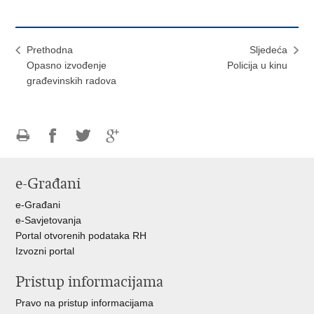
Prethodna
Sljedeća
Opasno izvođenje
Policija u kinu
građevinskih radova
Ispiši
Podijeli
Podijeli
Podijeli
stranicu
na
na
na
e-Građani
Facebooku
Twitteru
Google
+
e-Građani
e-Savjetovanja
Portal otvorenih podataka RH
Izvozni portal
Pristup informacijama
Pravo na pristup informacijama