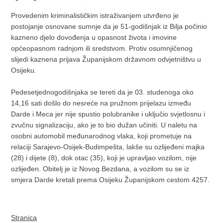
Provedenim kriminalističkim istraživanjem utvrđeno je
postojanje osnovane sumnje da je 51-godišnjak iz Bilja počinio
kazneno djelo dovođenja u opasnost života i imovine
općeopasnom radnjom ili sredstvom. Protiv osumnjičenog
slijedi kaznena prijava Županijskom državnom odvjetništvu u
Osijeku.
Pedesetjednogodišnjaka se tereti da je 03. studenoga oko
14,16 sati došlo do nesreće na pružnom prijelazu između
Darde i Meca jer nije spustio polubranike i uključio svjetlosnu i
zvučnu signalizaciju, ako je to bio dužan učiniti. U naletu na
osobni automobil međunarodnog vlaka, koji prometuje na
relaciji Sarajevo-Osijek-Budimpešta, lakše su ozlijeđeni majka
(28) i dijete (8), dok otac (35), koji je upravljao vozilom, nije
ozlijeđen. Obitelj je iz Novog Bezdana, a vozilom su se iz
smjera Darde kretali prema Osijeku Županijskom cestom 4257.
Stranica