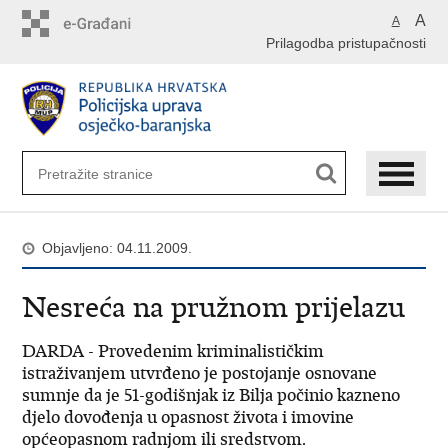
Preskoči
A
A
na
Prilagodba pristupačnosti
glavni
sadržaj
Objavljeno: 04.11.2009.
Nesreća na pružnom prijelazu
DARDA - Provedenim kriminalističkim
istraživanjem utvrđeno je postojanje osnovane
sumnje da je 51-godišnjak iz Bilja počinio kazneno
djelo dovođenja u opasnost života i imovine
općeopasnom radnjom ili sredstvom.