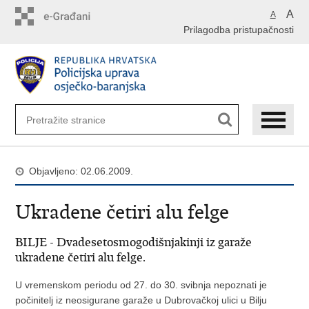
Preskoči
A
A
na
Prilagodba pristupačnosti
glavni
sadržaj
Objavljeno: 02.06.2009.
Ukradene četiri alu felge
BILJE - Dvadesetosmogodišnjakinji iz garaže
ukradene četiri alu felge.
U vremenskom periodu od 27. do 30. svibnja nepoznati je
počinitelj iz neosigurane garaže u Dubrovačkoj ulici u Bilju