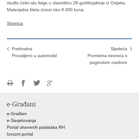
otuđio četiri alu felge u vlasništvu 28-godišnjakinje iz Osijeka.
Materijalna šteta iznosi oko 8 000 kuna.
Stranica
Prethodna
Sljedeća
Provaljeno u automobil
Prometna nesreća s
poginulom osobom
Ispiši
Podijeli
Podijeli
Podijeli
stranicu
na
na
na
e-Građani
Facebooku
Twitteru
Google
+
e-Građani
e-Savjetovanja
Portal otvorenih podataka RH
Izvozni portal