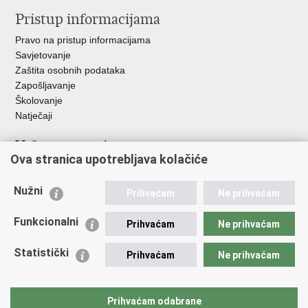
Pristup informacijama
Pravo na pristup informacijama
Savjetovanje
Zaštita osobnih podataka
Zapošljavanje
Školovanje
Natječaji
Važne poveznice
Ova stranica upotrebljava kolačiće
Ministarstvo unutarnjih poslova
Sindikati
Nužni
Prihvaćam
Ne prihvaćam
Udruge
Dom zdravlja MUP-a
Funkcionalni
Prihvaćam
Ne prihvaćam
Policijska akademija
Muzej policije
Statistički
Prihvaćam
Ne prihvaćam
Zaklada policijske solidarnosti
Centar za forenzična ispitivanja, istraživanja i vještačenja "Ivan
Vučetić"
Prihvaćam odabrane
Policijske uprave