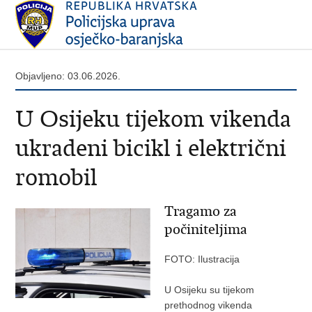
Objavljeno: 03.06.2026.
U Osijeku tijekom vikenda
ukradeni bicikl i električni
romobil
Tragamo za
počiniteljima
FOTO: Ilustracija
U Osijeku su tijekom
prethodnog vikenda