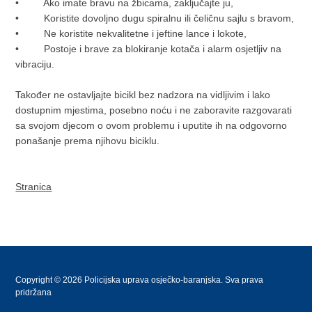
• Ako imate bravu na žbicama, zaključajte ju,
• Koristite dovoljno dugu spiralnu ili čeličnu sajlu s bravom,
• Ne koristite nekvalitetne i jeftine lance i lokote,
• Postoje i brave za blokiranje kotača i alarm osjetljiv na
vibraciju.
Također ne ostavljajte bicikl bez nadzora na vidljivim i lako
dostupnim mjestima, posebno noću i ne zaboravite razgovarati
sa svojom djecom o ovom problemu i uputite ih na odgovorno
ponašanje prema njihovu biciklu.
Stranica
Copyright © 2026 Policijska uprava osječko-baranjska. Sva prava
pridržana