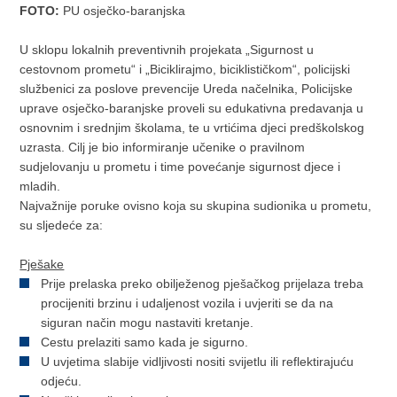
FOTO:
PU osječko-baranjska
U sklopu lokalnih preventivnih projekata „Sigurnost u
cestovnom prometu“ i „Biciklirajmo, biciklističkom“, policijski
službenici za poslove prevencije Ureda načelnika, Policijske
uprave osječko-baranjske proveli su edukativna predavanja u
osnovnim i srednjim školama, te u vrtićima djeci predškolskog
uzrasta. Cilj je bio informiranje učenike o pravilnom
sudjelovanju u prometu i time povećanje sigurnost djece i
mladih.
Najvažnije poruke ovisno koja su skupina sudionika u prometu,
su sljedeće za:
Pješake
Prije prelaska preko obilježenog pješačkog prijelaza treba
procijeniti brzinu i udaljenost vozila i uvjeriti se da na
siguran način mogu nastaviti kretanje.
Cestu prelaziti samo kada je sigurno.
U uvjetima slabije vidljivosti nositi svijetlu ili reflektirajuću
odjeću.