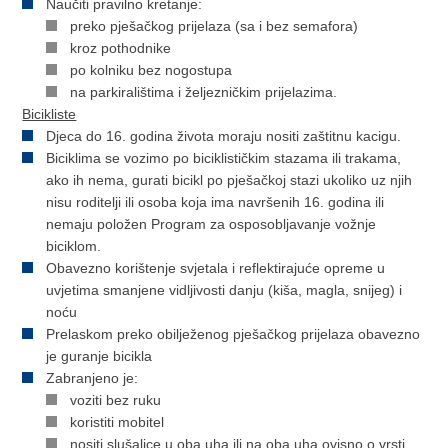
Naučiti pravilno kretanje:
preko pješačkog prijelaza (sa i bez semafora)
kroz pothodnike
po kolniku bez nogostupa
na parkiralištima i željezničkim prijelazima.
Bicikliste
Djeca do 16. godina života moraju nositi zaštitnu kacigu.
Biciklima se vozimo po biciklističkim stazama ili trakama,
ako ih nema, gurati bicikl po pješačkoj stazi ukoliko uz njih
nisu roditelji ili osoba koja ima navršenih 16. godina ili
nemaju položen Program za osposobljavanje vožnje
biciklom.
Obavezno korištenje svjetala i reflektirajuće opreme u
uvjetima smanjene vidljivosti danju (kiša, magla, snijeg) i
noću
Prelaskom preko obilježenog pješačkog prijelaza obavezno
je guranje bicikla
Zabranjeno je:
voziti bez ruku
koristiti mobitel
nositi slušalice u oba uha ili na oba uha ovisno o vrsti