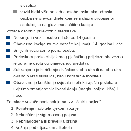
slušalica
voziti bicikl više od jedne osobe, osim ako odrasla
osoba ne prevozi dijete koje se nalazi u propisanoj
sjedalici, te na glavi ima zaštitnu kacigu.
Vozače osobnih prijevoznih sredstava
Ne smiju ih voziti osobe mlađe od 14 godina.
Obavezna kaciga za sve vozače koji imaju 14. godina i više.
Smije ih voziti samo jedna osoba.
Prelaskom preko obilježenog pješačkog prijelaza obavezno
je guranje osobnog prijevoznog sredstva
Zabranjeno je korištenje slušalice u oba uha ili na oba uha
ovisno o vrsti slušalica, kao i korištenje mobitela
Obavezno je korištenje svjetala i reflektirajućih prsluka u
uvjetima smanjene vidljivosti danju (magla, snijeg, kiša) i
noću.
Za mlade vozače naglasak je na tzv. „četiri ubojice“:
Korištenje mobitela tijekom vožnje
Nekorištenje sigurnosnog pojasa
Neprilagođena ili prevelika brzina
Vožnja pod utjecajem alkohola