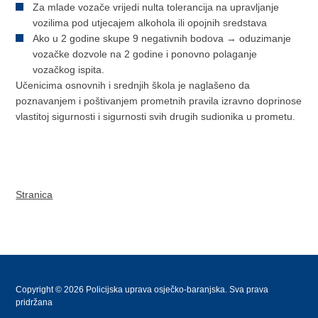
Za mlade vozače vrijedi nulta tolerancija na upravljanje
vozilima pod utjecajem alkohola ili opojnih sredstava
Ako u 2 godine skupe 9 negativnih bodova → oduzimanje
vozačke dozvole na 2 godine i ponovno polaganje
vozačkog ispita.
Učenicima osnovnih i srednjih škola je naglašeno da
poznavanjem i poštivanjem prometnih pravila izravno doprinose
vlastitoj sigurnosti i sigurnosti svih drugih sudionika u prometu.
Stranica
Copyright © 2026 Policijska uprava osječko-baranjska. Sva prava
pridržana