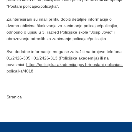
"Postani policajac/policajka".
Zainteresirani su imali priliku dobiti detaljne informacije o
dvama oblicima školovanja za zanimanje policajac/policajka,
odnosno o upisu u 3. razred Policijske škole "Josip Jović" i
obrazovanju odraslih za zanimanje policajac/policajka.
Sve dodatne informacije mogu se zatražiti na brojeve telefona
01/2426-305 i 01/2426-313 (Policijska akademija) ili na
poveznici:
https://policijska-akademija.gov.hr/postani-policajac-
policajka/4018
.
Stranica