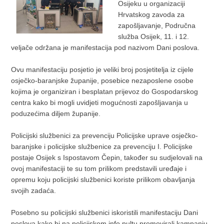
Osijeku u organizaciji
Hrvatskog zavoda za
zapošljavanje, Područna
služba Osijek, 11. i 12.
veljače održana je manifestacija pod nazivom Dani poslova.
Ovu manifestaciju posjetio je veliki broj posjetitelja iz cijele
osječko-baranjske županije, posebice nezaposlene osobe
kojima je organiziran i besplatan prijevoz do Gospodarskog
centra kako bi mogli uvidjeti mogućnosti zapošljavanja u
poduzećima diljem županije.
Policijski službenici za prevenciju Policijske uprave osječko-
baranjske i policijske službenice za prevenciju I. Policijske
postaje Osijek s Ispostavom Čepin, također su sudjelovali na
ovoj manifestaciji te su tom prilikom predstavili uređaje i
opremu koju policijski službenici koriste prilikom obavljanja
svojih zadaća.
Posebno su policijski službenici iskoristili manifestaciju Dani
poslova kako bi na policijskom info pultu promovirali kampanju