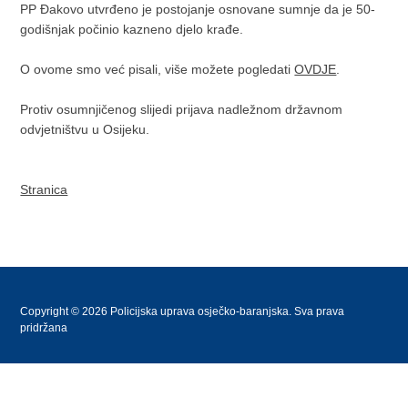
PP Đakovo utvrđeno je postojanje osnovane sumnje da je 50-
godišnjak počinio kazneno djelo krađe.
O ovome smo već pisali, više možete pogledati
OVDJE
.
Protiv osumnjičenog slijedi prijava nadležnom državnom
odvjetništvu u Osijeku.
Stranica
Copyright © 2026 Policijska uprava osječko-baranjska. Sva prava
pridržana