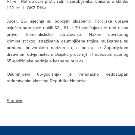
RH-e i Ratni zločin protiv ratnih zarobljenika, opisano u članku
122. st. 1. OKZ RH-e.
Jučer, 26. siječnja su policijski službenici Policijske uprave
osječko-baranjske uhitili 52-, 61- i 70-godišnjaka te nad njima
proveli kriminalističko istraživanje. Nakon dovršenog
kriminalističkog istraživanja osumnjičena trojica muškaraca su
predana pritvorskom nadzorniku, a policija je Županijskom
državnom odvjetništvu u Osijeku protiv njih i trećeosumnjičenog
65-godišnjaka podnijela kaznenu prijavu.
Osumnjičeni 65-godišnjak je trenutačno nedostupan
redarstvenim vlastima Republike Hrvatske.
Stranica