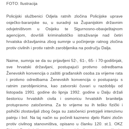
FOTO: Ilustracija
Policijski službenici Odjela ratnih zločina Policijske uprave
osječko-baranjske su, u suradnji sa Županijskim državnim
odvjetništvom u Osijeku te Sigurnosno-obavještajnom
agencijom, dovršili kriminalističko istraživanje nad četiri
hrvatska državljanina zbog sumnje u počinjenje ratnog zločina
protiv civilnih i protiv ratnih zarobljenika na području Dalja.
Naime, sumnja se da su prijavljeni 52-, 61-, 65- i 70-godišnjak,
sve hrvatski državljani, postupajući protivno odredbama
Ženevskih konvencija o zaštiti građanskih osoba za vrijeme rata
i protivno odredbama Ženevskih konvencija o postupanju s
ratnim zarobljenicima, kao zatvorski čuvari u razdoblju od
listopada 1991. godine do lipnja 1992. godine u Dalju držali
šestoricu hrvatskih civila i osmoricu hrvatskih branitelja
protupravno zatočenima. Za to vrijeme su ih teško fizički i
psihički zlostavljali zbog čega su zatočenici pretrpjeli intenzivnu
patnju i bol. Na taj način su počinili kazneno djelo Ratni zločin
protiv civilnog stanovništva, opisano u članku 120. st.1. OKZ