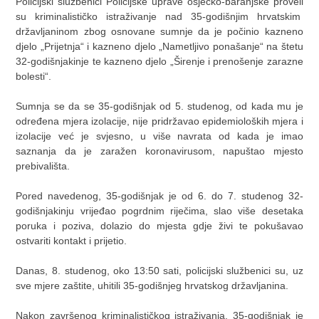
Policijski službenici Policijske uprave osječko-baranjske proveli
su kriminalističko istraživanje nad 35-godišnjim hrvatskim
državljaninom zbog osnovane sumnje da je počinio kazneno
djelo „Prijetnja“ i kazneno djelo „Nametljivo ponašanje“ na štetu
32-godišnjakinje te kazneno djelo „Širenje i prenošenje zarazne
bolesti“.
Sumnja se da se 35-godišnjak od 5. studenog, od kada mu je
određena mjera izolacije, nije pridržavao epidemioloških mjera i
izolacije već je svjesno, u više navrata od kada je imao
saznanja da je zaražen koronavirusom, napuštao mjesto
prebivališta.
Pored navedenog, 35-godišnjak je od 6. do 7. studenog 32-
godišnjakinju vrijeđao pogrdnim riječima, slao više desetaka
poruka i poziva, dolazio do mjesta gdje živi te pokušavao
ostvariti kontakt i prijetio.
Danas, 8. studenog, oko 13:50 sati, policijski službenici su, uz
sve mjere zaštite, uhitili 35-godišnjeg hrvatskog državljanina.
Nakon završenog kriminalističkog istraživanja, 35-godišnjak je