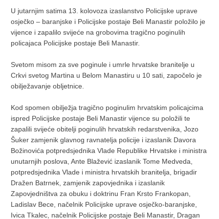
U jutarnjim satima 13. kolovoza izaslanstvo Policijske uprave
osječko – baranjske i Policijske postaje Beli Manastir položilo je
vijence i zapalilo svijeće na grobovima tragično poginulih
policajaca Policijske postaje Beli Manastir.
Svetom misom za sve poginule i umrle hrvatske branitelje u
Crkvi svetog Martina u Belom Manastiru u 10 sati, započelo je
obilježavanje obljetnice.
Kod spomen obilježja tragično poginulim hrvatskim policajcima
ispred Policijske postaje Beli Manastir vijence su položili te
zapalili svijeće obitelji poginulih hrvatskih redarstvenika, Jozo
Šuker zamjenik glavnog ravnatelja policije i izaslanik Davora
Božinovića potpredsjednika Vlade Republike Hrvatske i ministra
unutarnjih poslova, Ante Blažević izaslanik Tome Medveda,
potpredsjednika Vlade i ministra hrvatskih branitelja, brigadir
Dražen Batrnek, zamjenik zapovjednika i izaslanik
Zapovjedništva za obuku i doktrinu Fran Krsto Frankopan,
Ladislav Bece, načelnik Policijske uprave osječko-baranjske,
Ivica Tkalec, načelnik Policijske postaje Beli Manastir, Dragan