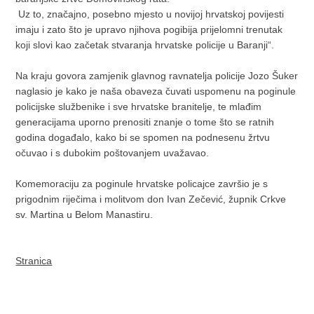
Uz to, značajno, posebno mjesto u novijoj hrvatskoj povijesti
imaju i zato što je upravo njihova pogibija prijelomni trenutak
koji slovi kao začetak stvaranja hrvatske policije u Baranji“.
Na kraju govora zamjenik glavnog ravnatelja policije Jozo Šuker
naglasio je kako je naša obaveza čuvati uspomenu na poginule
policijske službenike i sve hrvatske branitelje, te mlađim
generacijama uporno prenositi znanje o tome što se ratnih
godina događalo, kako bi se spomen na podnesenu žrtvu
očuvao i s dubokim poštovanjem uvažavao.
Komemoraciju za poginule hrvatske policajce završio je s
prigodnim riječima i molitvom don Ivan Zečević, župnik Crkve
sv. Martina u Belom Manastiru.
Stranica