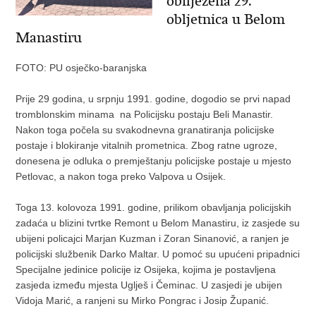
obilježena 29.
obljetnica u Belom
Manastiru
FOTO: PU osječko-baranjska
Prije 29 godina, u srpnju 1991. godine, dogodio se prvi napad
tromblonskim minama na Policijsku postaju Beli Manastir.
Nakon toga počela su svakodnevna granatiranja policijske
postaje i blokiranje vitalnih prometnica. Zbog ratne ugroze,
donesena je odluka o premještanju policijske postaje u mjesto
Petlovac, a nakon toga preko Valpova u Osijek.
Toga 13. kolovoza 1991. godine, prilikom obavljanja policijskih
zadaća u blizini tvrtke Remont u Belom Manastiru, iz zasjede su
ubijeni policajci Marjan Kuzman i Zoran Sinanović, a ranjen je
policijski službenik Darko Maltar. U pomoć su upućeni pripadnici
Specijalne jedinice policije iz Osijeka, kojima je postavljena
zasjeda između mjesta Uglješ i Čeminac. U zasjedi je ubijen
Vidoja Marić, a ranjeni su Mirko Pongrac i Josip Županić.