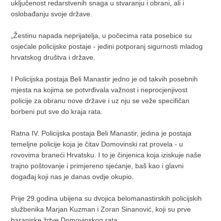
uključenost redarstvenih snaga u stvaranju i obrani, ali i
oslobađanju svoje države.
„Žestinu napada neprijatelja, u počecima rata posebice su
osjećale policijske postaje - jedini potporanj sigurnosti mladog
hrvatskog društva i države.
I Policijska postaja Beli Manastir jedno je od takvih posebnih
mjesta na kojima se potvrđivala važnost i neprocjenjivost
policije za obranu nove države i uz nju se veže specifičan
borbeni put sve do kraja rata.
Ratna IV. Policijska postaja Beli Manastir, jedina je postaja
temeljne policije koja je čitav Domovinski rat provela - u
rovovima braneći Hrvatsku. I to je činjenica koja iziskuje naše
trajno poštovanje i primjereno sjećanje, baš kao i glavni
događaj koji nas je danas ovdje okupio.
Prije 29.godina ubijena su dvojica belomanastirskih policijskih
službenika Marjan Kuzman i Zoran Sinanović, koji su prve
baranjske žrtve Domovinskog rata.