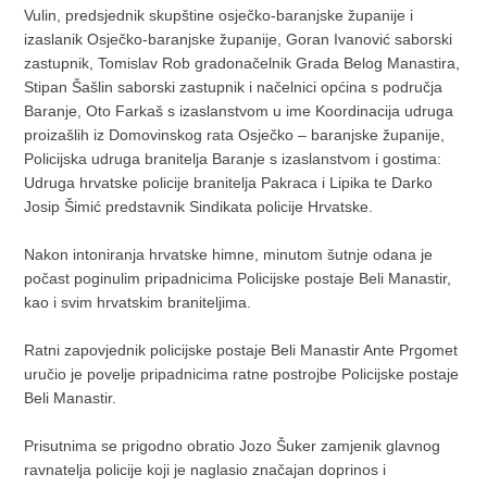
Vulin, predsjednik skupštine osječko-baranjske županije i
izaslanik Osječko-baranjske županije, Goran Ivanović saborski
zastupnik, Tomislav Rob gradonačelnik Grada Belog Manastira,
Stipan Šašlin saborski zastupnik i načelnici općina s područja
Baranje, Oto Farkaš s izaslanstvom u ime Koordinacija udruga
proizašlih iz Domovinskog rata Osječko – baranjske županije,
Policijska udruga branitelja Baranje s izaslanstvom i gostima:
Udruga hrvatske policije branitelja Pakraca i Lipika te Darko
Josip Šimić predstavnik Sindikata policije Hrvatske.
Nakon intoniranja hrvatske himne, minutom šutnje odana je
počast poginulim pripadnicima Policijske postaje Beli Manastir,
kao i svim hrvatskim braniteljima.
Ratni zapovjednik policijske postaje Beli Manastir Ante Prgomet
uručio je povelje pripadnicima ratne postrojbe Policijske postaje
Beli Manastir.
Prisutnima se prigodno obratio Jozo Šuker zamjenik glavnog
ravnatelja policije koji je naglasio značajan doprinos i