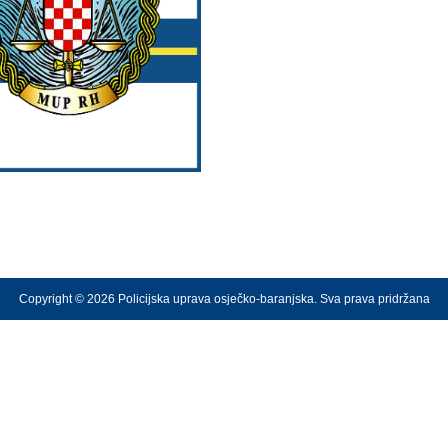
Copyright © 2026 Policijska uprava osječko-baranjska. Sva prava pridržana