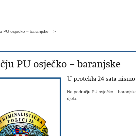
ju PU osječko – baranjske >
čju PU osječko – baranjske
U protekla 24 sata nismo 
Na području PU osječko – baranjske 
djela.