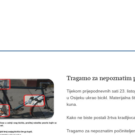
Tragamo za nepoznatim p
Tijekom prijepodnevnih sati 23. listop
u Osijeku ukrao bicikl. Materijalna š
kuna.
Kako ne biste postali žrtva kradljiv
Tragamo za nepoznatim počinitelje