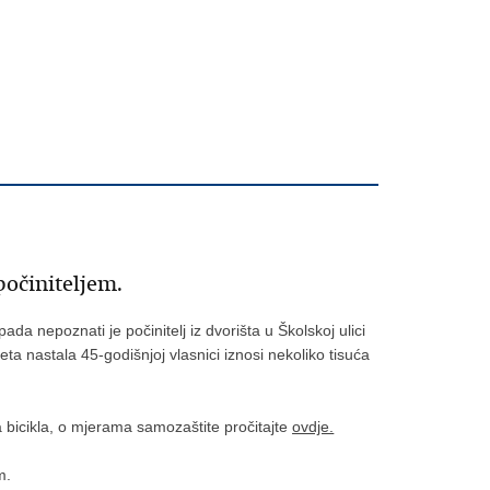
očiniteljem.
ada nepoznati je počinitelj iz dvorišta u Školskoj ulici
teta nastala 45-godišnjoj vlasnici iznosi nekoliko tisuća
ca bicikla, o mjerama samozaštite pročitajte
ovdje.
m.