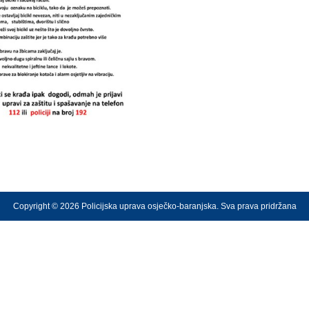
Copyright © 2026 Policijska uprava osječko-baranjska. Sva prava pridržana