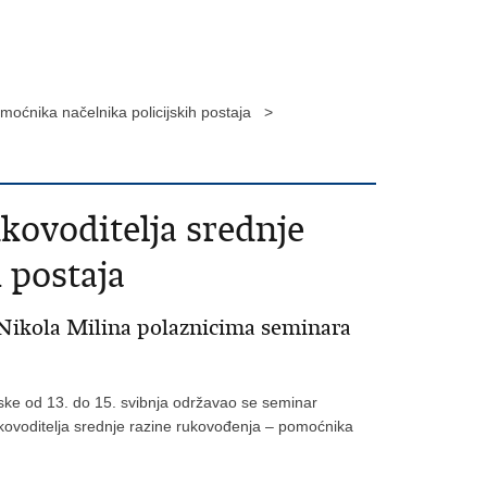
omoćnika načelnika policijskih postaja >
kovoditelja srednje
 postaja
e Nikola Milina polaznicima seminara
ske od 13. do 15. svibnja održavao se seminar
ukovoditelja srednje razine rukovođenja – pomoćnika