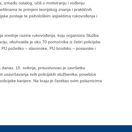
 između ostalog, učili o motiviranju i vođenju
eštinama te primjeni teorijskog znanja i praktičnih
icijske postaje te psihološkim aspektima rukovođenja i
lja srednje razine rukovođenja, koju organizira Služba
ciju, obuhvatila je oko 70 pomoćnika iz četiri policijske
, PU požeško – slavonske, PU brodsko – posavske i
na danas, 15. svibnja, prisustvovao je završetku
t usavršavanja svih policijskih službenika, posebice
policijske karijere. Na kraju je čestitao svim polaznicima