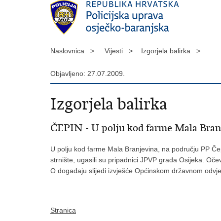
Naslovnica >
Vijesti >
Izgorjela balirka >
Objavljeno: 27.07.2009.
Izgorjela balirka
ČEPIN - U polju kod farme Mala Branjev
U polju kod farme Mala Branjevina, na području PP Čepin,
strnište, ugasili su pripadnici JPVP grada Osijeka. Oče
O događaju slijedi izvješće Općinskom državnom odvjet
Stranica