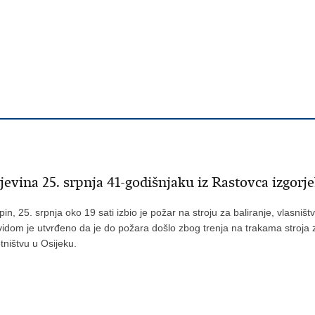
ina 25. srpnja 41-godišnjaku iz Rastovca izgorjel
 25. srpnja oko 19 sati izbio je požar na stroju za baliranje, vlasništv
vidom je utvrđeno da je do požara došlo zbog trenja na trakama stroja z
ništvu u Osijeku.