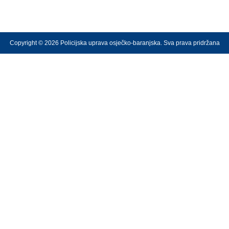
Copyright © 2026 Policijska uprava osječko-baranjska. Sva prava pridržana